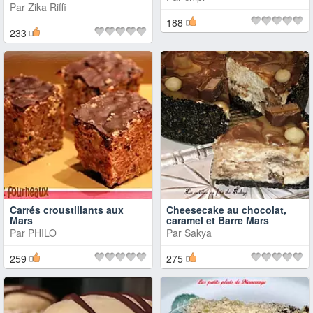
Par
Zika Riffi
188
233
Carrés croustillants aux
Cheesecake au chocolat,
Mars
caramel et Barre Mars
Par
PHILO
Par
Sakya
259
275