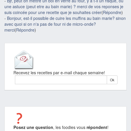
-
Bjr, peut on mettre un bol en verre au four, y a t-il un risque, ou
une astuce (peut etre au bain marie) ? merci de vos reponses je
suis coincée pour une recette que je souhaites créer
(
Répondre
)
-
Bonjour, est-il possible de cuire les muffins au bain marie? sinon
avec quoi si on n'a pas de four ni de micro-onde?
merci
(
Répondre
)
Recevez les recettes par e-mail chaque semaine!
Posez une question
, les foodies vous
répondent
!