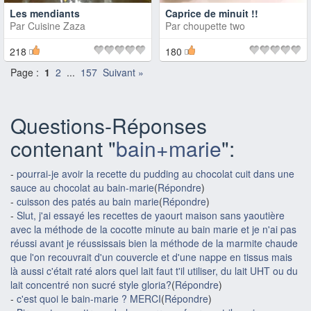
Les mendiants
Caprice de minuit !!
Par
Cuisine Zaza
Par
choupette two
218
180
Page :
1
2
...
157
Suivant »
Questions-Réponses
contenant "
bain+marie
":
-
pourrai-je avoir la recette du pudding au chocolat cuit dans une
sauce au chocolat au bain-marie
(
Répondre
)
-
cuisson des patés au bain marie
(
Répondre
)
-
Slut, j'ai essayé les recettes de yaourt maison sans yaoutière
avec la méthode de la cocotte minute au bain marie et je n'ai pas
réussi avant je réussissais bien la méthode de la marmite chaude
que l'on recouvrait d'un couvercle et d'une nappe en tissus mais
là aussi c'était raté alors quel lait faut t'il utiliser, du lait UHT ou du
lait concentré non sucré style gloria?
(
Répondre
)
-
c'est quoi le bain-marie ? MERCI
(
Répondre
)