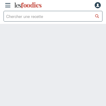
les
f
o
odies