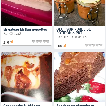
Mi gateau Mi flan noisettes
OEUF SUR PUREE DE
POTIRON & PDT
Par
Chaya2
Par
Une Faim de Lou
216
109
Cheesecake MIAM ! au
Fondant au chocolat et