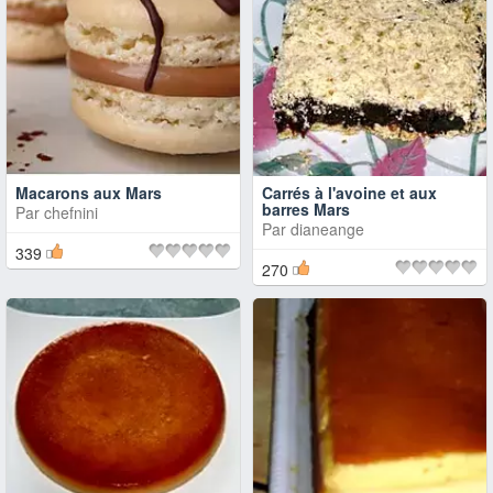
Macarons aux Mars
Carrés à l'avoine et aux
barres Mars
Par
chefnini
Par
dianeange
339
270