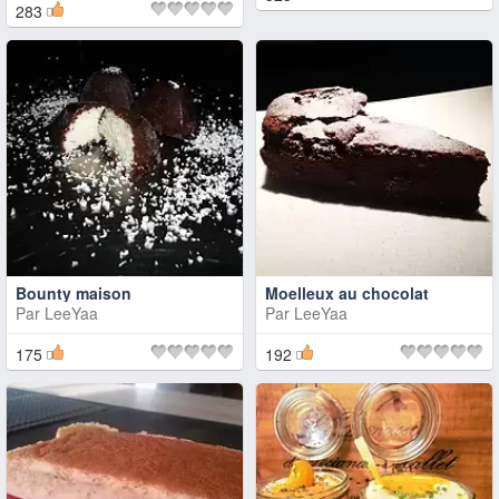
283
Bounty maison
Moelleux au chocolat
Par
LeeYaa
Par
LeeYaa
175
192