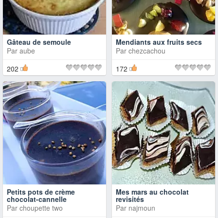
Gâteau de semoule
Mendiants aux fruits secs
Par
aube
Par
chezcachou
202
172
Petits pots de crème
Mes mars au chocolat
chocolat-cannelle
revisités
Par
choupette two
Par
najmoun