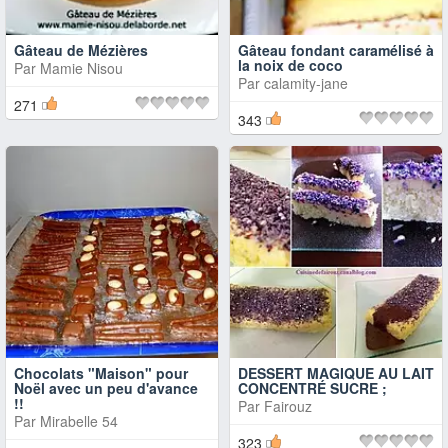
Gâteau de Mézières
Gâteau fondant caramélisé à
la noix de coco
Par
Mamie Nisou
Par
calamity-jane
271
343
Chocolats "Maison" pour
DESSERT MAGIQUE AU LAIT
Noël avec un peu d'avance
CONCENTRÉ SUCRE ;
!!
Par
Fairouz
Par
Mirabelle 54
323