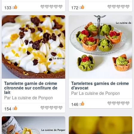
133
172
Tartelette garnie de crème
Tartelettes garnies de crème
citronnée sur confiture de
d'avocat
lait
Par
La cuisine de Ponpon
Par
La cuisine de Ponpon
146
154