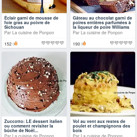
Éclair garni de mousse de
Gâteau au chocolat garni de
foie gras au poivre de
poires entières parfumées à
Sichouan
la liqueur de poire Williams
Par
La cuisine de Ponpon
Par
La cuisine de Ponpon
152
190
Zuccotto: LE dessert italien
Vol au vent aux restes de
ou comment revisiter la
poulet et champignons des
bûche de Noël...
bois
Par
La cuisine de Ponpon
Par
La cuisine de Ponpon