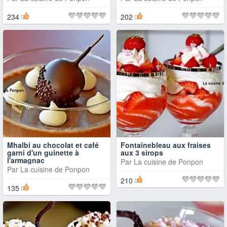
234
202
Mhalbi au chocolat et café
Fontainebleau aux fraises
garni d'un guinette à
aux 3 sirops
l'armagnac
Par
La cuisine de Ponpon
Par
La cuisine de Ponpon
210
135