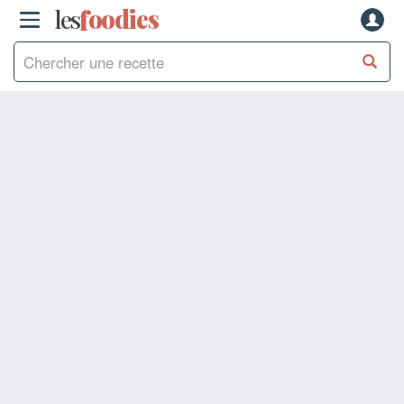
les
f
o
odies