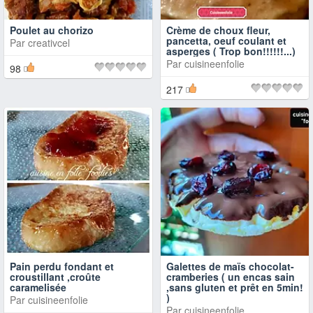
Poulet au chorizo
Crème de choux fleur,
pancetta, oeuf coulant et
Par
creativcel
asperges ( Trop bon!!!!!!...)
Par
cuisineenfolie
98
217
Pain perdu fondant et
Galettes de maïs chocolat-
croustillant ,croûte
cramberies ( un encas sain
caramelisée
,sans gluten et prêt en 5min!
)
Par
cuisineenfolie
Par
cuisineenfolie