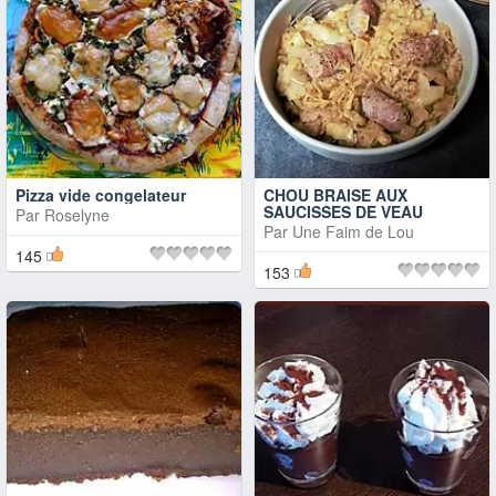
Pizza vide congelateur
CHOU BRAISE AUX
SAUCISSES DE VEAU
Par
Roselyne
Par
Une Faim de Lou
145
153