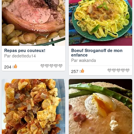
Repas peu couteux!
Boeuf Stroganoff de mon
enfance
Par
dedettedu14
Par
wakanda
204
257