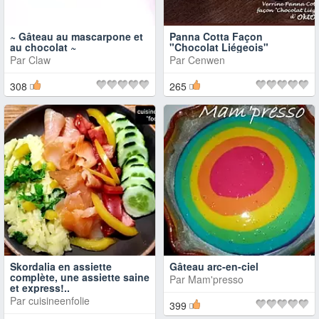
~ Gâteau au mascarpone et
Panna Cotta Façon
au chocolat ~
"Chocolat Liégeois"
Par
Claw
Par
Cenwen
308
265
Skordalia en assiette
Gâteau arc-en-ciel
complète, une assiette saine
Par
Mam'presso
et express!..
Par
cuisineenfolie
399