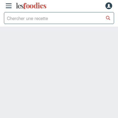
les
f
o
odies