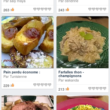
Par
saly maya
Par
cendrine
263
243
Pain perdu économe :
Farfalles thon -
champignons
Par
Tunisienne
Par
wakanda
229
213