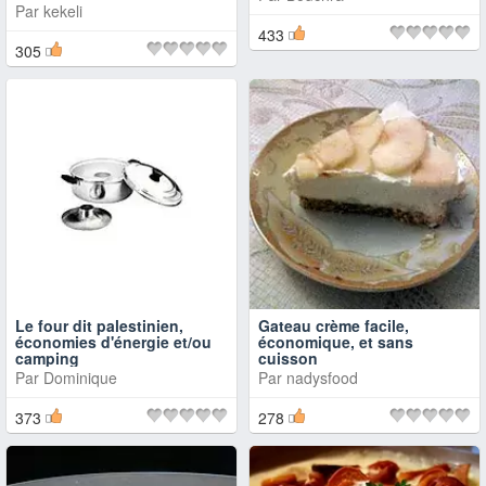
Par
kekeli
433
305
Le four dit palestinien,
Gateau crème facile,
économies d'énergie et/ou
économique, et sans
camping
cuisson
Par
Dominique
Par
nadysfood
373
278