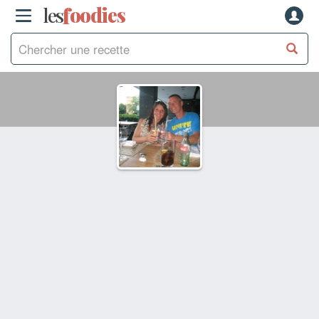
les
f
o
odies