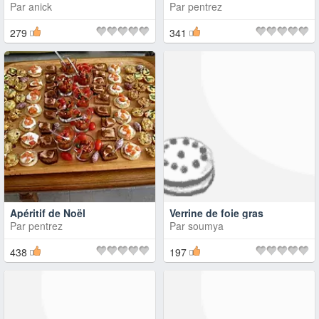
Par
anick
Par
pentrez
279
341
Apéritif de Noël
Verrine de foie gras
Par
pentrez
Par
soumya
438
197