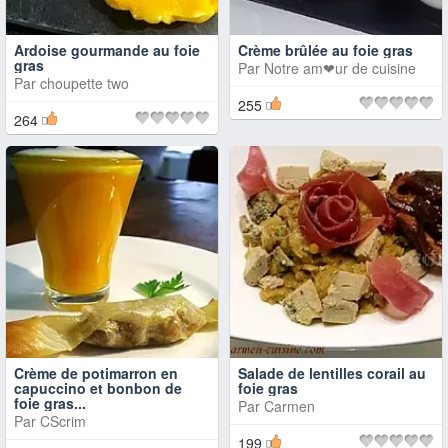
Ardoise gourmande au foie
Crème brûlée au foie gras
gras
Par
Notre am❤ur de cuisine
Par
choupette two
255
264
Crème de potimarron en
Salade de lentilles corail au
capuccino et bonbon de
foie gras
foie gras...
Par
Carmen
Par
CScrim
199