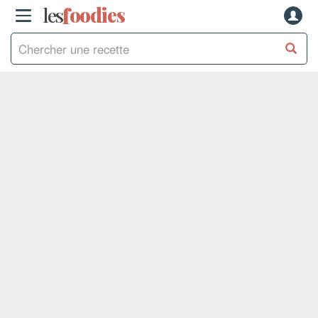
les
f
o
odies