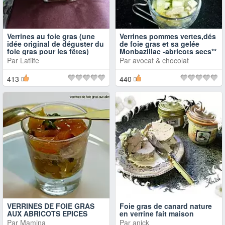
Verrines au foie gras (une
Verrines pommes vertes,dés
idée original de déguster du
de foie gras et sa gelée
foie gras pour les fêtes)
Monbazillac -abricots secs**
Par
Latiife
Par
avocat & chocolat
413
440
VERRINES DE FOIE GRAS
Foie gras de canard nature
AUX ABRICOTS EPICES
en verrine fait maison
Par
Mamina
Par
anick