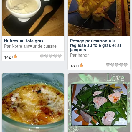
Huitres au foie gras
Potage potimarron a la
réglisse au foie gras et st
Par
Notre am❤ur de cuisine
jacques
Par
hanor
142
189