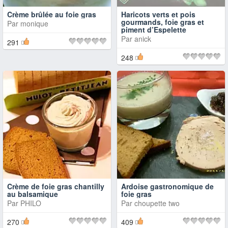
Crème brûlée au foie gras
Haricots verts et pois
gourmands, foie gras et
Par
monique
piment d’Espelette
Par
anick
291
248
Crème de foie gras chantilly
Ardoise gastronomique de
au balsamique
foie gras
Par
PHILO
Par
choupette two
270
409