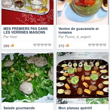
MES PREMIERS PAS DANS
Verrine de guacamole et
LES VERRINES MAISONS
tomates
Par
hiver
Par
Plume_d_argent
289
372
Salade gourmande
Mon plateau apéritif