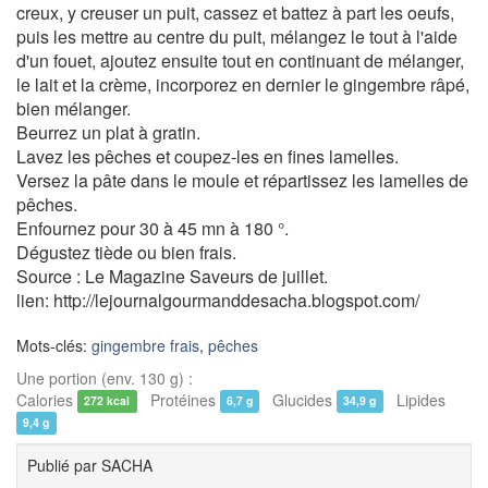
creux, y creuser un puit, cassez et battez à part les oeufs,
puis les mettre au centre du puit, mélangez le tout à l'aide
d'un fouet, ajoutez ensuite tout en continuant de mélanger,
le lait et la crème, incorporez en dernier le gingembre râpé,
bien mélanger.
Beurrez un plat à gratin.
Lavez les pêches et coupez-les en fines lamelles.
Versez la pâte dans le moule et répartissez les lamelles de
pêches.
Enfournez pour 30 à 45 mn à 180 °.
Dégustez tiède ou bien frais.
Source : Le Magazine Saveurs de juillet.
lien: http://lejournalgourmanddesacha.blogspot.com/
Mots-clés:
gingembre frais
,
pêches
Une portion (env. 130 g) :
Calories
Protéines
Glucides
Lipides
272 kcal
6,7 g
34,9 g
9,4 g
Publié par
SACHA