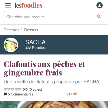
les
f
o
odies
Recettes
Dessert
SACHA
422 Recettes
Clafoutis aux pêches et
gingembre frais
Une recette de clafoutis proposée par SACHA
0
/
5
(
0
votes)
5 Commentaires
347