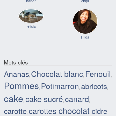
hanor
chipi
félicia
Hilda
Mots-clés
Chocolat blanc
Fenouil
Ananas
,
,
,
Pommes
Potimarron
abricots
,
,
,
cake
cake sucré
canard
,
,
,
chocolat
carottes
carotte
cidre
,
,
,
,