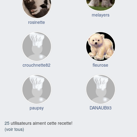
melayers
rosinette
crouchnette82
fleurose
paupsy
DANAUB93
25
utilisateurs aiment cette recette!
(voir tous)