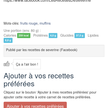
https://www.facebook.com/LesRecettesDeSeverine
Mots-clés:
fruits rouge
,
muffins
Une portion (env. 80 g) :
Calories
Protéines
Glucides
Lipides
259 kcal
4,0 g
37,5 g
8,8 g
Publié par
les recettes de severine (Facebook)
Ça a l'air bon !
Ajouter à vos recettes
préférées
Cliquez sur le bouton 'Ajouter à mes recettes préférées' pour
ajouter cette recette à votre carnet de recettes préférées.