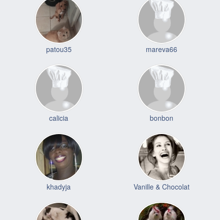
patou35
mareva66
calicia
bonbon
khadyja
Vanille & Chocolat