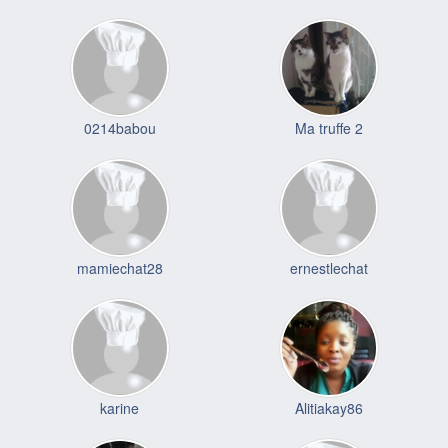
0214babou
Ma truffe 2
mamiechat28
ernestlechat
karine
Alitiakay86