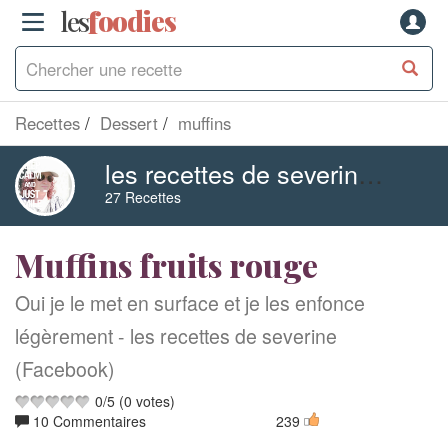
les
f
o
odies
Recettes
Dessert
muffins
les recettes de severine (Facebook)
27 Recettes
Muffins fruits rouge
Oui je le met en surface et je les enfonce
légèrement - les recettes de severine
(Facebook)
0
/
5
(
0
votes)
10 Commentaires
239