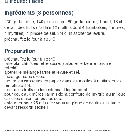
Difficulté: Facile
Ingrédients (
8 personnes
)
230 gr de farine
,
140 gr de sucre
,
80 gr de beurre
,
1 oeuf
,
13 cl
de lait
,
des fruits
( j'ai fais 12 muffins dont 4 framboises, 4 mûres,
4 myrtilles),
1 pincée de sel
,
3/4 d'un sachet de levure.
préchauffez le four à 185°C
,
Préparation
préchauffez le four à 185°C,
faire blanchir l'oeuf et le sucre, y ajouter le beurre fondu et
refroidi,
ajouter le mélange farine et levure et sel.
mélanger sans excès.
mettre les caissettes en papier dans les moules à muffins et les
remplir au 3/4.
mettre les fruits en les enfonçant légèrement.
pour ceux aux mûres j'ai mis de la confiture de myrtille au milieux
car elles étaient un peu acides.
enfourner pour 25 min (fiez vous au piqué de couteau, la lame
devant ressortir sèche !