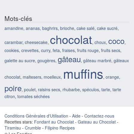
Mots-clés
amandine
,
ananas
,
baghrirs
,
brioche
,
cake salé
,
cake sucré
,
chocolat
coco
carambar
,
cheesecake
,
,
choux
,
,
cookies
,
crevettes
,
curry
,
feta
,
fraises
,
fruits rouge
,
fruits secs
,
gâteau
galette au sucre
,
gougères
,
,
gâteau marbré
,
gâteaux
muffins
chocolat
,
maltesers
,
moelleux
,
,
orange
,
poire
,
poulet
,
raisins secs
,
rhubarbe
,
spéculos
,
tarte
,
tarte
citron
,
tomates séchées
Conditions Générales d'Utilisation
-
Aide
-
Contactez-nous
Recettes stars:
Fondant au Chocolat
-
Gateau au Chocolat
-
Tiramisu
-
Crumble
-
Filipino Recipes
© Les Foodies