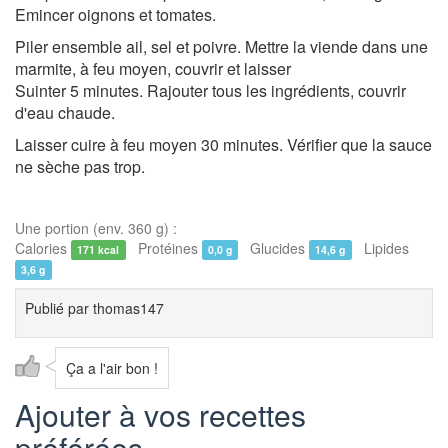
Emincer oignons et tomates.
Piler ensemble ail, sel et poivre. Mettre la viende dans une
marmite, à feu moyen, couvrir et laisser
Suinter 5 minutes. Rajouter tous les ingrédients, couvrir
d'eau chaude.
Laisser cuire à feu moyen 30 minutes. Vérifier que la sauce
ne sèche pas trop.
Une portion (env. 360 g) :
Calories
Protéines
Glucides
Lipides
171 kcal
0,0 g
14,6 g
3,6 g
Publié par
thomas147
Ça a l'air bon !
Ajouter à vos recettes
préférées