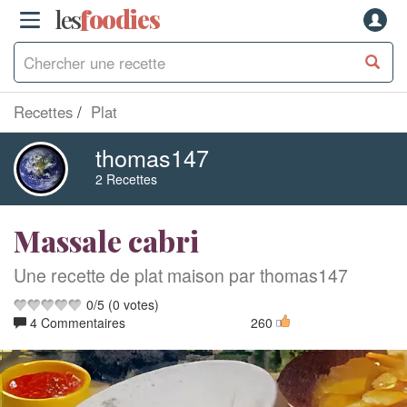
les
f
o
odies
Recettes
Plat
thomas147
2 Recettes
Massale cabri
Une recette de plat maison par thomas147
0
/
5
(
0
votes)
4 Commentaires
260