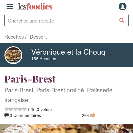
les
f
o
odies
Recettes
Dessert
Véronique et la Chouquetterie
158 Recettes
Paris-Brest
Paris-Brest, Paris-Brest praliné, Pâtisserie
française
0
/
5
(
0
votes)
3 Commentaires
264