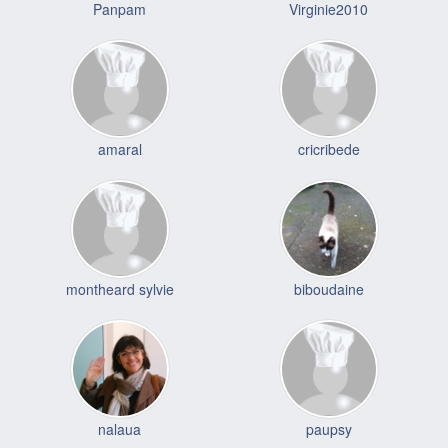
Panpam
Virginie2010
amaral
cricribede
montheard sylvie
biboudaine
nalaua
paupsy