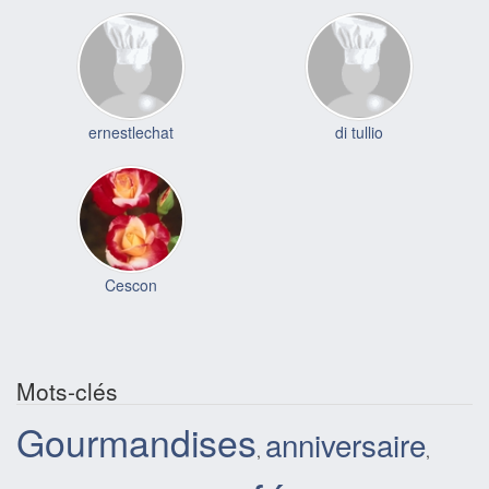
ernestlechat
di tullio
Cescon
Mots-clés
Gourmandises
anniversaire
,
,