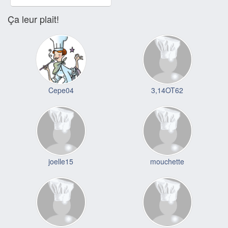
Ça leur plait!
Cepe04
3,14OT62
joelle15
mouchette