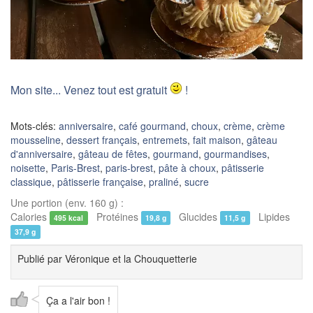
Mon site... Venez tout est gratuit
!
Mots-clés:
anniversaire
,
café gourmand
,
choux
,
crème
,
crème
mousseline
,
dessert français
,
entremets
,
fait maison
,
gâteau
d'anniversaire
,
gâteau de fêtes
,
gourmand
,
gourmandises
,
noisette
,
Paris-Brest
,
paris-brest
,
pâte à choux
,
pâtisserie
classique
,
pâtisserie française
,
praliné
,
sucre
Une portion (env. 160 g) :
Calories
Protéines
Glucides
Lipides
495 kcal
19,8 g
11,5 g
37,9 g
Publié par
Véronique et la Chouquetterie
Ça a l'air bon !