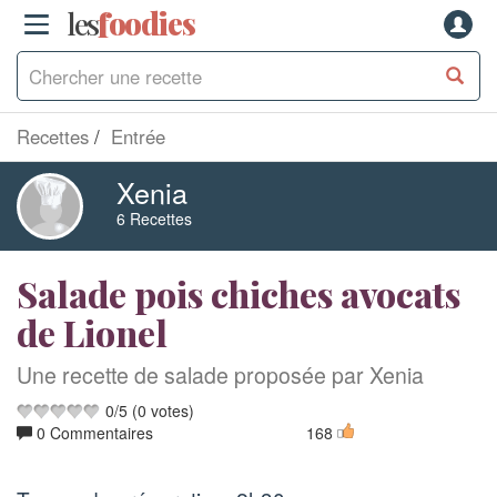
les
f
o
odies
Recettes
Entrée
Xenia
6 Recettes
Salade pois chiches avocats
de Lionel
Une recette de salade proposée par Xenia
0
/
5
(
0
votes)
0 Commentaires
168