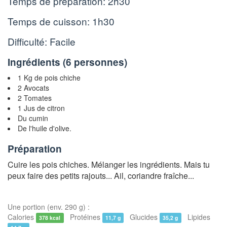
Temps de préparation:
2h30
Temps de cuisson:
1h30
Difficulté: Facile
Ingrédients (
6 personnes
)
1 Kg de pois chiche
2 Avocats
2 Tomates
1 Jus de citron
Du cumin
De l'huile d'olive.
Préparation
Cuire les pois chiches. Mélanger les ingrédients. Mais tu
peux faire des petits rajouts... Ail, coriandre fraîche...
Une portion (env. 290 g) :
Calories
Protéines
Glucides
Lipides
378 kcal
11,7 g
35,2 g