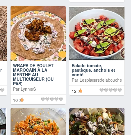
WRAPS DE POULET
Salade tomate,
r
MAROCAIN À LA
pastèque, anchois et
MENTHE AU
conté
MULTICUISEUR (OU
Par
Lesplaisirsdelabouche
PAS)
Par
LynnieS
12
10