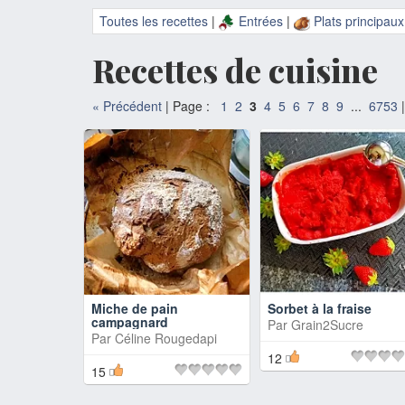
Toutes les recettes
|
Entrées
|
Plats principaux
Recettes de cuisine
«
Précédent
| Page :
1
2
3
4
5
6
7
8
9
...
6753
|
Miche de pain
Sorbet à la fraise
campagnard
Par
Grain2Sucre
Par
Céline Rougedapi
12
15