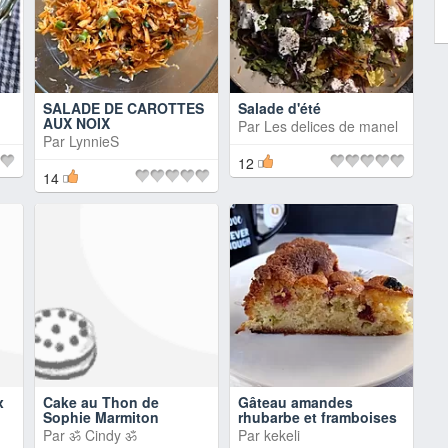
SALADE DE CAROTTES
Salade d'été
AUX NOIX
Par
Les delices de manel
Par
LynnieS
12
14
x
Cake au Thon de
Gâteau amandes
Sophie Marmiton
rhubarbe et framboises
Par
ॐ Cindy ॐ
Par
kekeli