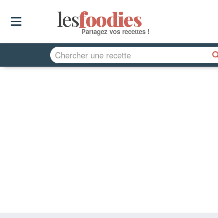
les
f
o
odies
Partagez vos recettes !