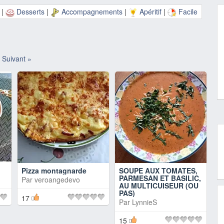
|
Desserts
|
Accompagnements
|
Apéritif
|
Facile
Suivant »
Pizza montagnarde
SOUPE AUX TOMATES,
PARMESAN ET BASILIC,
Par
veroangedevo
AU MULTICUISEUR (OU
PAS)
17
Par
LynnieS
15