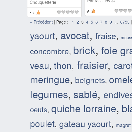
Par
ॐ Cindy ॐ
Chouquetterie
6
17
«
Précédent
| Page :
1
2
3
4
5
6
7
8
9
...
6753
|
avocat
,
yaourt
,
fraise
,
mous
brick
,
foie gr
concombre
,
fraisier
,
thon
,
caro
veau
,
meringue
,
omele
beignets
,
sablé
,
legumes
,
endive
bl
quiche lorraine
,
oeufs
,
poulet
,
gateau yaourt
,
magret