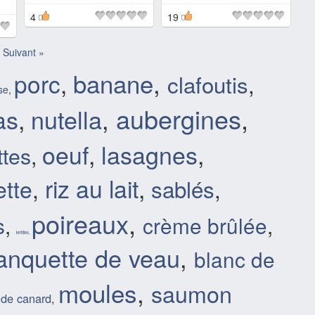
4
19
Suivant »
banane
,
porc
,
clafoutis
,
se
,
aubergines
,
as
,
nutella
,
oeuf
,
lasagnes
,
ttes
,
riz au lait
,
tte
,
sablés
,
poireaux
,
s
,
crème brûlée
,
lentilles
,
anquette de veau
,
blanc de
moules
,
saumon
 de canard
,