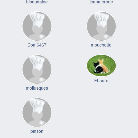
biboudaine
jeanmerode
Dom6467
mouchette
FLaure
mollusques
pinson