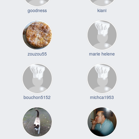
goodness
kiani
zouzou55
marie helene
bouchon5152
michca1953