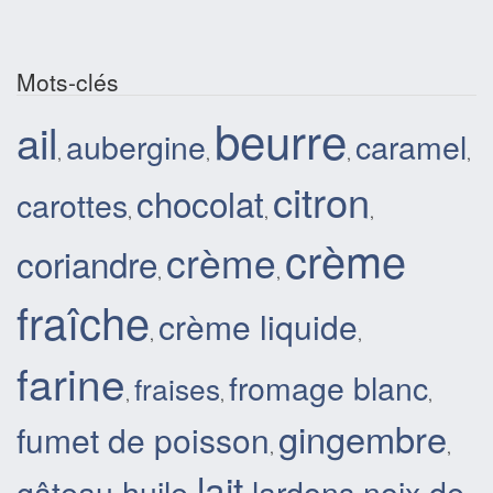
Mots-clés
beurre
ail
aubergine
caramel
,
,
,
,
citron
chocolat
carottes
,
,
,
crème
crème
coriandre
,
,
fraîche
crème liquide
,
,
farine
fromage blanc
fraises
,
,
,
gingembre
fumet de poisson
,
,
lait
gâteau
huile
lardons
noix de