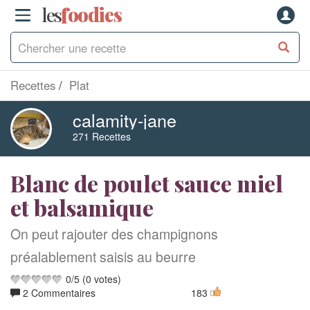
les
f
o
odies
Recettes
Plat
calamity-jane
271 Recettes
Blanc de poulet sauce miel
et balsamique
On peut rajouter des champignons
préalablement saisis au beurre
0
/
5
(
0
votes)
2 Commentaires
183