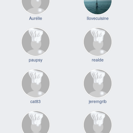
Aurélie
Ilovecuisine
paupsy
realde
cat83
jeremgrib