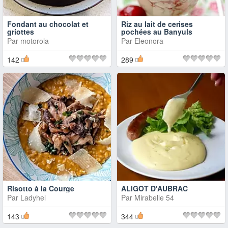
Fondant au chocolat et
Riz au lait de cerises
griottes
pochées au Banyuls
Par
motorola
Par
Eleonora
142
289
Risotto à la Courge
ALIGOT D'AUBRAC
Par
Ladyhel
Par
Mirabelle 54
143
344