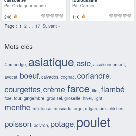
cassolette
toulousaine
Par
Oh la gourmande
Par
Carmen
248
110
Page :
1
2
...
17
Suivant »
Mots-clés
asiatique
asie
Cambodge
,
,
,
assaisonnement
,
boeuf
coriandre
avocat
,
,
calvados
,
cognac
,
,
farce
courgettes
crème
flambé
,
,
,
filet
,
,
foie
,
four
,
gingembre
,
gros sel
,
groseille
,
hiver
,
light
,
menthe
,
mijoteuse
,
muscade
,
orge
,
origan
,
pois chiches
,
poulet
poisson
potage
,
poivron
,
,
,