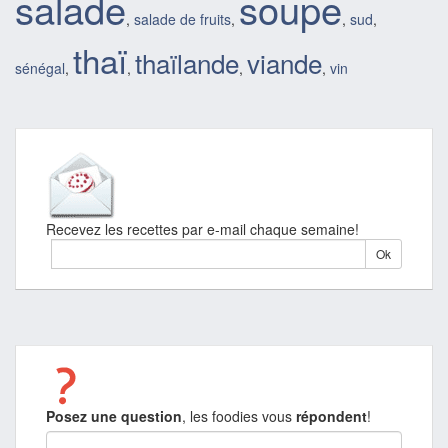
salade
soupe
,
salade de fruits
,
,
sud
,
thaï
thaïlande
viande
sénégal
,
,
,
,
vin
Recevez les recettes par e-mail chaque semaine!
Posez une question
, les foodies vous
répondent
!