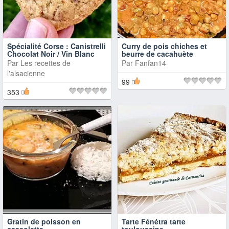
Spécialité Corse : Canistrelli
Curry de pois chiches et
Chocolat Noir / Vin Blanc
beurre de cacahuète
Par
Les recettes de
Par
Fanfan14
l'alsacienne
99
353
Gratin de poisson en
Tarte Fénétra tarte