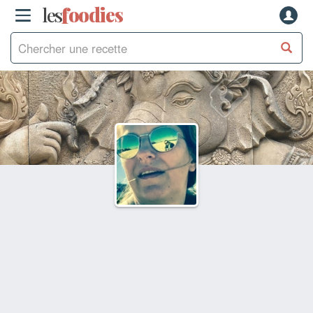
les
f
o
odies