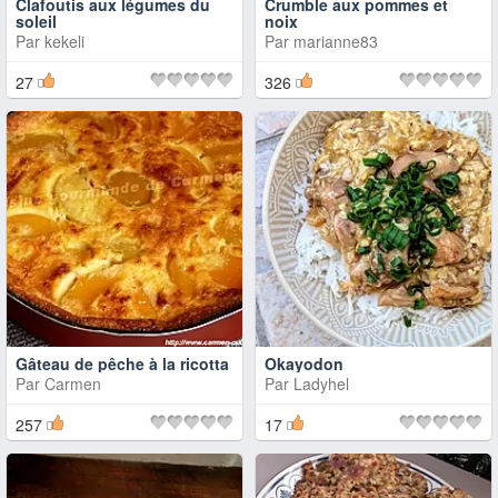
Clafoutis aux légumes du
Crumble aux pommes et
soleil
noix
Par
kekeli
Par
marianne83
27
326
Gâteau de pêche à la ricotta
Okayodon
Par
Carmen
Par
Ladyhel
257
17