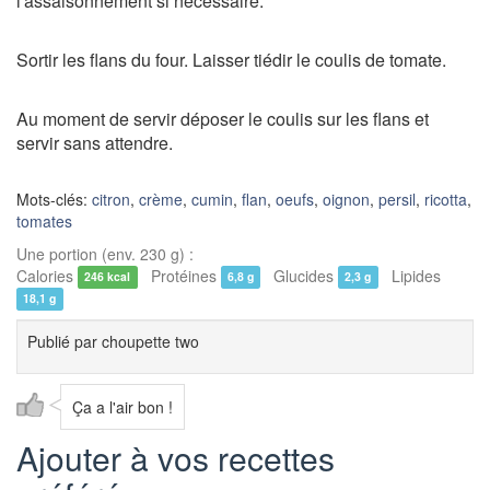
l'assaisonnement si necessaire.
Sortir les flans du four. Laisser tiédir le coulis de tomate.
Au moment de servir déposer le coulis sur les flans et
servir sans attendre.
Mots-clés:
citron
,
crème
,
cumin
,
flan
,
oeufs
,
oignon
,
persil
,
ricotta
,
tomates
Une portion (env. 230 g) :
Calories
Protéines
Glucides
Lipides
246 kcal
6,8 g
2,3 g
18,1 g
Publié par
choupette two
Ça a l'air bon !
Ajouter à vos recettes