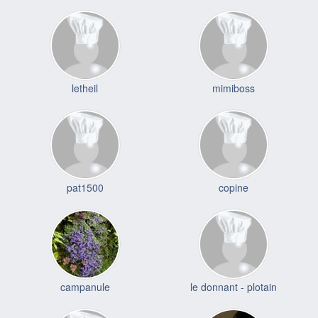
letheil
mimiboss
pat1500
copine
campanule
le donnant - plotain