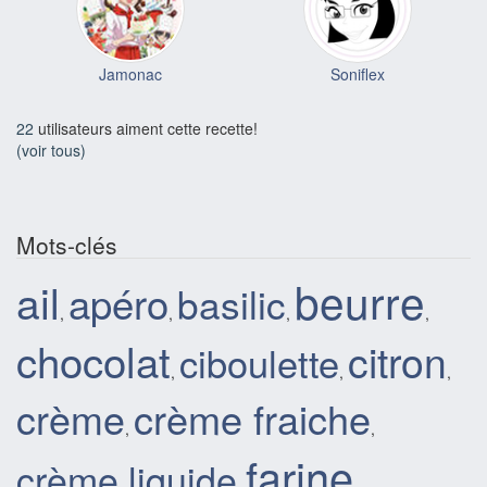
Jamonac
Soniflex
22
utilisateurs aiment cette recette!
(voir tous)
Mots-clés
beurre
ail
apéro
basilic
,
,
,
,
chocolat
citron
ciboulette
,
,
,
crème
crème fraiche
,
,
farine
crème liquide