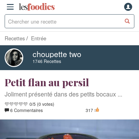
les
f
o
odies
Recettes
Entrée
choupette two
1746 Recettes
Petit flan au persil
Joliment présenté dans des petits bocaux ...
0
/
5
(
0
votes)
6 Commentaires
317