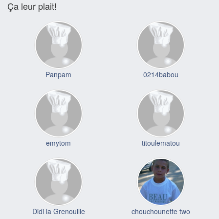
Ça leur plait!
Panpam
0214babou
emytom
titoulematou
Didi la Grenouille
chouchounette two