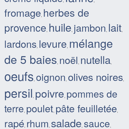
,
,
herbes de
fromage
,
huile
lait
provence
jambon
,
,
,
,
mélange
levure
lardons
,
,
de 5 baies
nutella
noël
,
,
,
oeufs
olives noires
oignon
,
,
,
persil
poivre
pommes de
,
,
pâte feuilletée
poulet
terre
,
,
,
salade
rapé
rhum
sauce
,
,
,
,