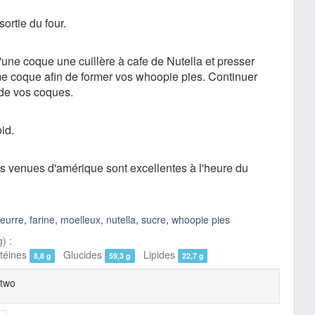
sortie du four.
une coque une cuillère à cafe de Nutella et presser
 coque afin de former vos whoopie pies. Continuer
de vos coques.
id.
es venues d'amérique sont excellentes à l'heure du
eurre
,
farine
,
moelleux
,
nutella
,
sucre
,
whoopie pies
) :
éines
Glucides
Lipides
8,8 g
59,3 g
22,7 g
 two