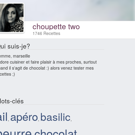
choupette two
1746 Recettes
ui suis-je?
emme, marseille
adore cuisiner et faire plaisir à mes proches, surtout
and il s'agit de chocolat :) alors venez tester mes
cettes ;)
ots-clés
il
apéro
basilic
,
,
,
beurre
chocolat