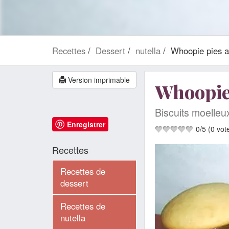
Recettes
Dessert
nutella
Whoopie pies a
Version imprimable
Whoopie 
Biscuits moelleu
Enregistrer
0
/
5
(
0
vot
Recettes
Recettes de
dessert
Recettes de
nutella