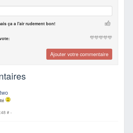
mais ça a l'air rudement bon!
 vote:
taires
 two
ité
:48
#
-