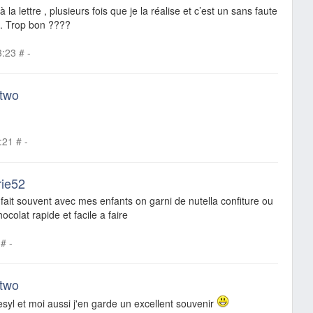
à la lettre , plusieurs fois que je la réalise et c’est un sans faute
s. Trop bon ????
3:23
#
-
 two
:21
#
-
rie52
e fait souvent avec mes enfants on garni de nutella confiture ou
colat rapide et facile a faire
#
-
 two
tesyl et moi aussi j'en garde un excellent souvenir