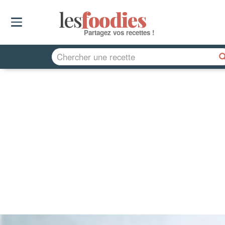
les
f
o
odies
Partagez vos recettes !