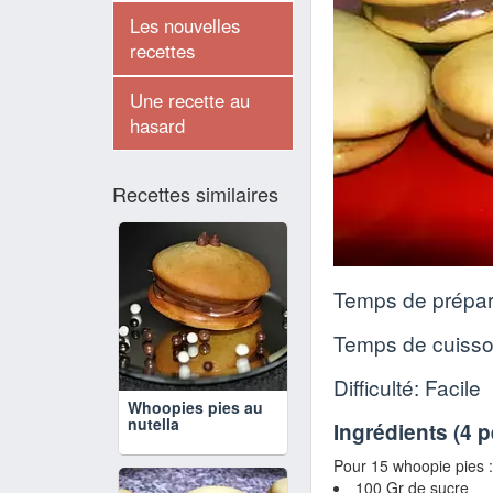
Les nouvelles
recettes
Une recette au
hasard
Recettes similaires
Temps de prépar
Temps de cuiss
Difficulté: Facile
Whoopies pies au
nutella
Ingrédients (
4 
Pour 15 whoopie pies :
100 Gr de sucre