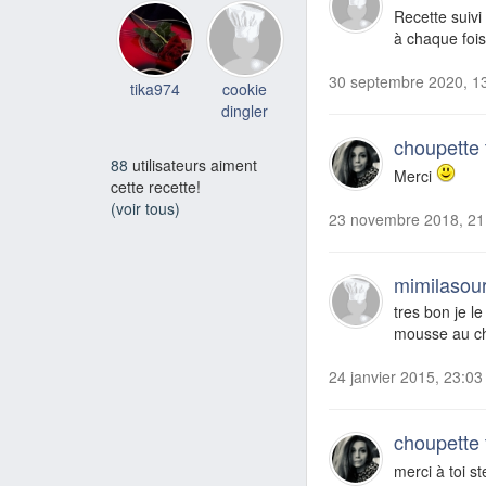
Recette suivi 
à chaque foi
30 septembre 2020, 1
tika974
cookie
dingler
choupette
88
utilisateurs aiment
Merci
cette recette!
(voir tous)
23 novembre 2018, 21
mimilasou
tres bon je l
mousse au cho
24 janvier 2015, 23:03
choupette
merci à toi s