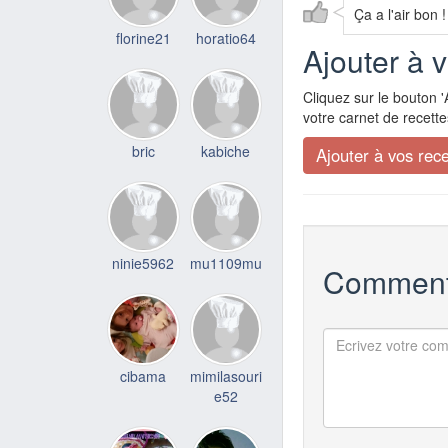
Ça a l'air bon !
florine21
horatio64
Ajouter à 
Cliquez sur le bouton '
votre carnet de recette
bric
kabiche
ninie5962
mu1109mu
Comment
cibama
mimilasouri
e52