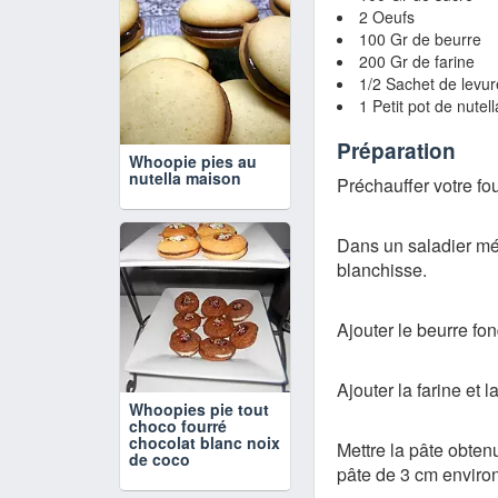
2 Oeufs
100 Gr de beurre
200 Gr de farine
1/2 Sachet de levur
1 Petit pot de nutell
Préparation
Whoopie pies au
nutella maison
Préchauffer votre fo
Dans un saladier mél
blanchisse.
Ajouter le beurre fo
Ajouter la farine et
Whoopies pie tout
choco fourré
chocolat blanc noix
Mettre la pâte obten
de coco
pâte de 3 cm environ