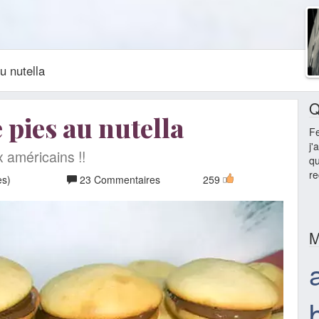
u nutella
Q
pies au nutella
F
j'
x américains !!
qu
re
es)
23 Commentaires
259
M
a