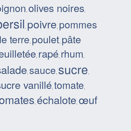
olives noires
oignon
,
,
persil
poivre
pommes
,
,
pâte
poulet
de terre
,
,
euilletée
rapé
rhum
,
,
,
sucre
salade
sauce
,
,
,
sucre vanillé
tomate
,
,
tomates
échalote
œuf
,
,