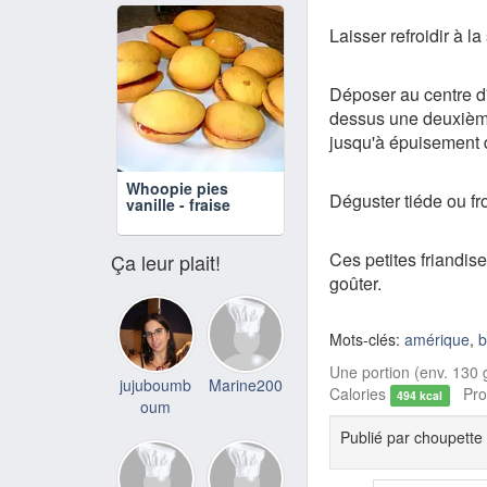
Laisser refroidir à la 
Déposer au centre d'
dessus une deuxième
jusqu'à épuisement 
Whoopie pies
Déguster tiéde ou fro
vanille - fraise
Ces petites friandis
Ça leur plait!
goûter.
Mots-clés:
amérique
,
b
Une portion (env. 130 g
jujuboumb
Marine200
Calories
Prot
494 kcal
oum
Publié par
choupette