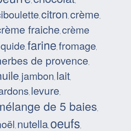
,
,
citron
crème
ciboulette
,
,
,
crème fraiche
crème
,
farine
fromage
liquide
,
,
,
herbes de provence
,
huile
lait
jambon
,
,
,
levure
lardons
,
,
mélange de 5 baies
,
oeufs
nutella
noël
,
,
,