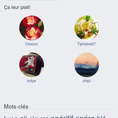
Ça leur plait!
Cescon
Tiphaine07
indye
chipi
Mots-clés
apéritif
apéro
ail
blé