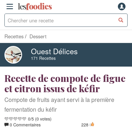
les
f
o
odies
Recettes
Dessert
Ouest Délices
171 Recettes
Recette de compote de figue
et citron issus de kéfir
Compote de fruits ayant servi à la première
fermentation du kéfir
0
/
5
(
0
votes)
0 Commentaires
228