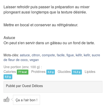
Laisser refroidir puis passer la préparation au mixer
plongeant aussi longtemps que la texture désirée.
Mettre en bocal et conserver au réfrigérateur.
Astuce
On peut s'en servir dans un gâteau ou un fond de tarte.
Mots-clés:
astuce
,
citron
,
compote
,
facile
,
figue
,
kéfir
,
kefir
,
sucre
de fleur de coco
,
vegan
Une portion (env. 100 g) :
Calories
Protéines
Glucides
Lipides
77 kcal
0,0 g
15,2 g
0,0 g
Publié par
Ouest Délices
Ça a l'air bon !