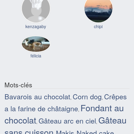
kenzagaby
chipi
félicia
Mots-clés
Bavarois au chocolat
Corn dog
Crêpes
,
,
Fondant au
a la farine de châtaigne
,
chocolat
Gâteau
Gâteau arc en ciel
,
,
sans cuisson
Makis
Naked cake