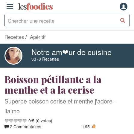
les
f
o
odies
Recettes
Apéritif
Notre am❤ur de cuisine
3378 Recettes
Boisson pétillante a la
menthe et a la cerise
Superbe boisson cerise et menthe j'adore -
italmo
0
/
5
(
0
votes)
2 Commentaires
195