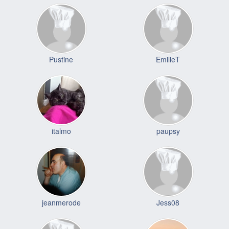
Pustine
EmilieT
italmo
paupsy
jeanmerode
Jess08