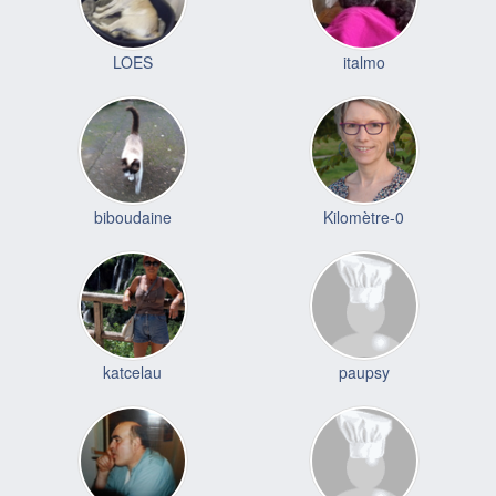
LOES
italmo
biboudaine
Kilomètre-0
katcelau
paupsy