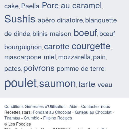
Porc au caramel
cake
Paella
,
,
,
Sushis
apéro dinatoire
blanquette
,
,
boeuf
de dinde
blinis maison
bœuf
,
,
,
courgette
carotte
bourguignon
,
,
,
mascarpone
miel
mozzarella
pain
,
,
,
,
poivrons
pates
pomme de terre
,
,
,
poulet
saumon
tarte
veau
,
,
,
Conditions Générales d'Utilisation
-
Aide
-
Contactez-nous
Recettes stars:
Fondant au Chocolat
-
Gateau au Chocolat
-
Tiramisu
-
Crumble
-
Filipino Recipes
© Les Foodies