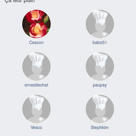
Cescon
babo51
ernestlechat
paupsy
Vesco
Stephkim