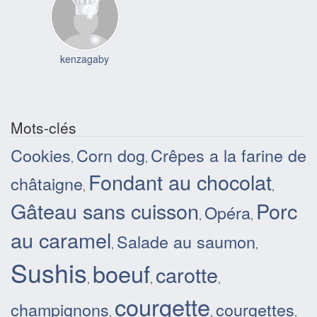
kenzagaby
Mots-clés
Cookies
Corn dog
Crêpes a la farine de
,
,
Fondant au chocolat
châtaigne
,
,
Gâteau sans cuisson
Porc
Opéra
,
,
au caramel
Salade au saumon
,
,
Sushis
boeuf
carotte
,
,
,
courgette
champignons
courgettes
,
,
,