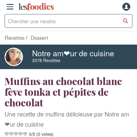
les
f
o
odies
Recettes
Dessert
Notre am❤ur de cuisine
3378 Recettes
Muffins au chocolat blanc
fève tonka et pépites de
chocolat
Une recette de muffins délicieuse par Notre am
❤ur de cuisine
0
/
5
(
0
votes)