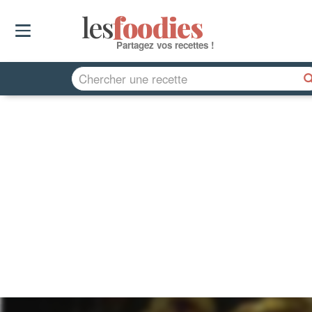
les
f
o
odies
Partagez vos recettes !