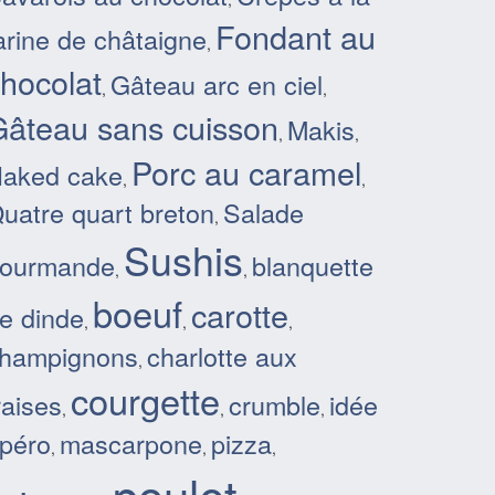
Fondant au
arine de châtaigne
,
hocolat
Gâteau arc en ciel
,
,
âteau sans cuisson
Makis
,
,
Porc au caramel
aked cake
,
,
uatre quart breton
Salade
,
Sushis
ourmande
blanquette
,
,
boeuf
carotte
e dinde
,
,
,
hampignons
charlotte aux
,
courgette
raises
crumble
idée
,
,
,
péro
mascarpone
pizza
,
,
,