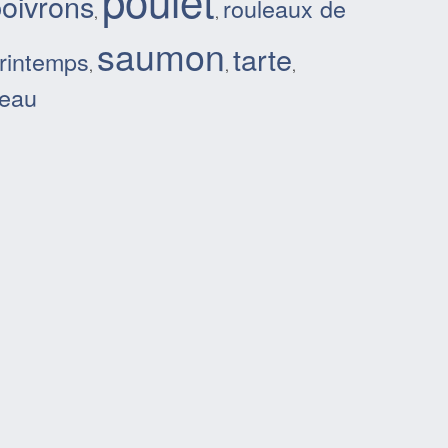
poulet
oivrons
rouleaux de
,
,
saumon
tarte
rintemps
,
,
,
eau