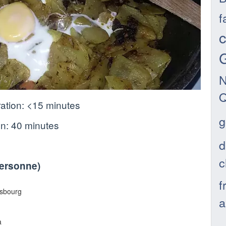
f
c
G
N
Q
ation:
<15 minutes
g
on:
40 minutes
d
c
personne
)
f
asbourg
a
a