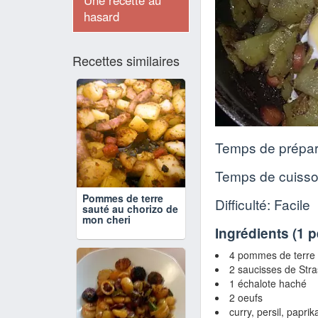
Une recette au
hasard
Recettes similaires
Temps de prépar
Temps de cuiss
Pommes de terre
Difficulté: Facile
sauté au chorizo de
mon cheri
Ingrédients (
1 
4 pommes de terre
2 saucisses de Str
1 échalote haché
2 oeufs
curry, persil, paprik