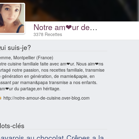
Notre am❤ur de cuisine
3378 Recettes
ui suis-je?
mme, Montpellier (France)
tre cuisine familiale faite avec am❤ur. Nous aim❤ns
rtagé notre passion, nos recettes familiale, transmise
 génération en génération, de mamie&papie, en
ssant par maman&papa transmise a nos enfants.
am❤ur du partage,en héritage.
http://notre-amour-de-cuisine.over-blog.com
ots-clés
avarois au chocolat
Crêpes a la
,