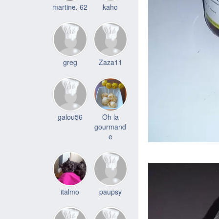
martine. 62
kaho
greg
Zaza11
galou56
Oh la
gourmand
e
italmo
paupsy