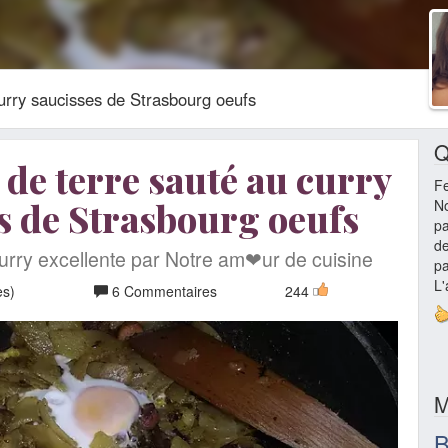
rry saucisses de Strasbourg oeufs
Q
e terre sauté au curry
Fe
s de Strasbourg oeufs
No
pa
de
urry excellente par Notre am❤ur de cuisine
pa
L'
es)
6 Commentaires
244
M
B