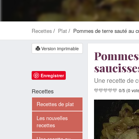
Recettes
Plat
Pommes de terre sauté au cu
Version imprimable
Pommes d
saucisse
Enregistrer
Une recette de c
Recettes
0
/
5
(
0
vot
Recettes de plat
Les nouvelles
recettes