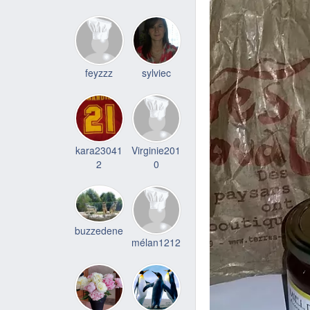
feyzzz
sylviec
kara23041
Virginie201
2
0
buzzedene
mélan1212