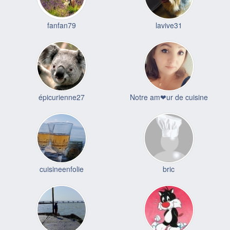
fanfan79
lavive31
épicurienne27
Notre am❤ur de cuisine
cuisineenfolie
bric