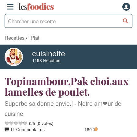
les
f
o
odies
Recettes
Plat
cuisinette
1198 Recettes
Topinambour,Pak choi,aux
lamelles de poulet.
Superbe sa donne envie.! - Notre am❤ur de
cuisine
0
/
5
(
0
votes)
11 Commentaires
160