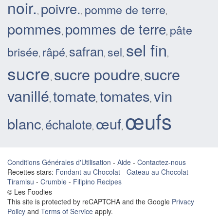
noir.
poivre.
pomme de terre
,
,
,
pommes
pommes de terre
pâte
,
,
sel fin
safran
brisée
râpé
sel
,
,
,
,
,
sucre
sucre poudre
sucre
,
,
vanillé
tomate
tomates
vin
,
,
,
œufs
blanc
œuf
échalote
,
,
,
Conditions Générales d'Utilisation
-
Aide
-
Contactez-nous
Recettes stars:
Fondant au Chocolat
-
Gateau au Chocolat
-
Tiramisu
-
Crumble
-
Filipino Recipes
© Les Foodies
This site is protected by reCAPTCHA and the Google
Privacy
Policy
and
Terms of Service
apply.