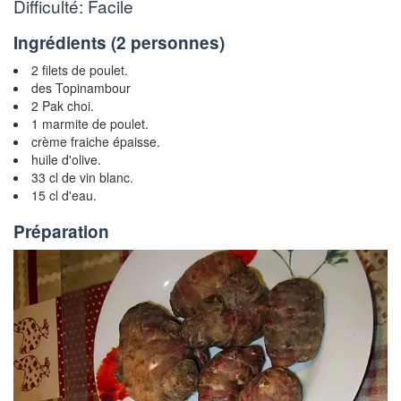
Difficulté: Facile
Ingrédients (
2 personnes
)
2 filets de poulet.
des Topinambour
2 Pak choi.
1 marmite de poulet.
crème fraiche épaisse.
huile d'olive.
33 cl de vin blanc.
15 cl d'eau.
Préparation