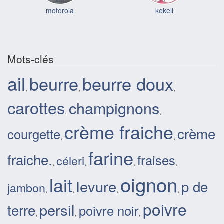
motorola
kekeli
Mots-clés
ail
beurre
beurre doux
,
,
,
carottes
champignons
,
,
crème fraiche
crème
courgette
,
,
farine
fraiche.
fraises
céleri
,
,
,
,
oignon
lait
levure
p de
jambon
,
,
,
,
poivre
persil
terre
poivre noir
,
,
,