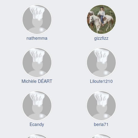
nathemma
gizzfizz
Michèle DÉART
Liloute1210
Ecandy
beria71