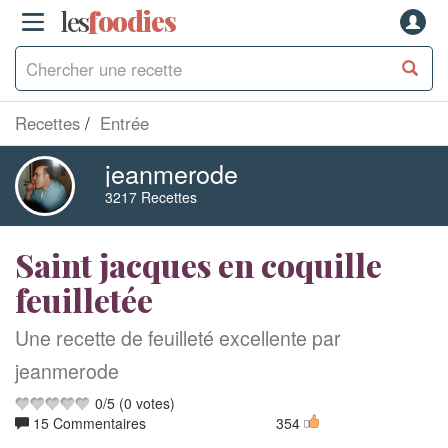
les
f
o
odies
Recettes
Entrée
jeanmerode
3217 Recettes
Saint jacques en coquille
feuilletée
Une recette de feuilleté excellente par
jeanmerode
0
/
5
(
0
votes)
15 Commentaires
354