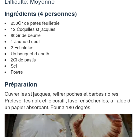
Difficulté: Moyenne
Ingrédients (
4 personnes
)
250Gr de pates feuilletée
12 Coquilles st jacques
80Gr de beurre
1 Jaune d oeuf
2 Échalotes
Un bouquet d aneth
2Cl de pastis
Sel
Poivre
Préparation
Ouvrer les st jacques, retirer poches et barbes noires.
Prelever les noix et le corail ; laver er sécher-les, a l aide d
un papier absorbant. Four a 180 degrés.