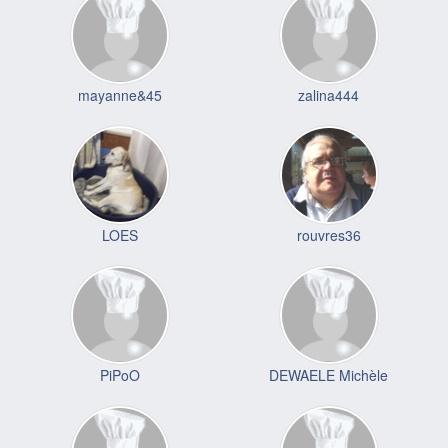
mayanne&45
zalina444
LOES
rouvres36
PiPoO
DEWAELE Michèle