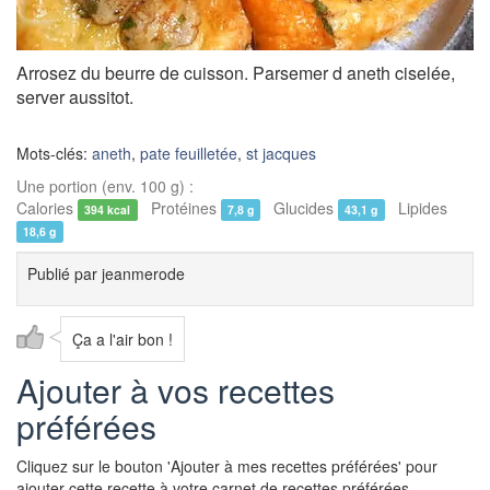
Arrosez du beurre de cuisson. Parsemer d aneth ciselée,
server aussitot.
Mots-clés:
aneth
,
pate feuilletée
,
st jacques
Une portion (env. 100 g) :
Calories
Protéines
Glucides
Lipides
394 kcal
7,8 g
43,1 g
18,6 g
Publié par
jeanmerode
Ça a l'air bon !
Ajouter à vos recettes
préférées
Cliquez sur le bouton 'Ajouter à mes recettes préférées' pour
ajouter cette recette à votre carnet de recettes préférées.