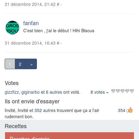
31 décembre 2014, 21:42
#
-
fanfan
C'est bien , j'ai le début ! Hihi Bisous
31 décembre 2014, 16:43
#
-
1
2
»
Votes
gizzfizz
,
giginarbo
et
6 autres
ont voté.
8 votes
=
Ils ont envie d'essayer
Invité, Invité et
352 autres
trouvent que ça a l'air
354
rudement bon.
Recettes
Recettes d'entrée