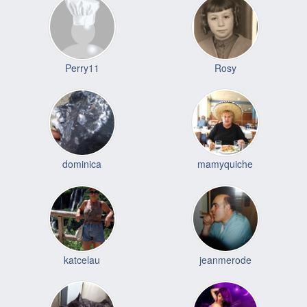
Perry11
Rosy
dominica
mamyquiche
katcelau
jeanmerode