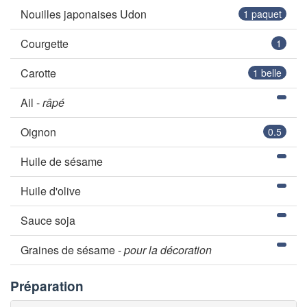
Nouilles japonaises Udon
1
paquet
Courgette
1
Carotte
1
belle
Ail -
râpé
Oignon
0.5
Huile de sésame
Huile d'olive
Sauce soja
Graines de sésame -
pour la décoration
Préparation