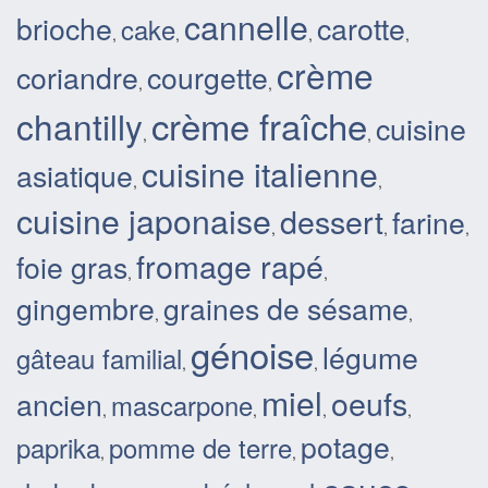
cannelle
brioche
carotte
cake
,
,
,
,
crème
coriandre
courgette
,
,
crème fraîche
chantilly
cuisine
,
,
cuisine italienne
asiatique
,
,
cuisine japonaise
dessert
farine
,
,
,
fromage rapé
foie gras
,
,
gingembre
graines de sésame
,
,
génoise
légume
gâteau familial
,
,
miel
oeufs
ancien
mascarpone
,
,
,
,
potage
paprika
pomme de terre
,
,
,