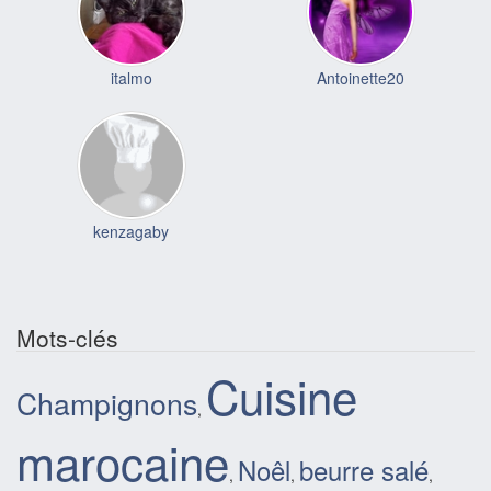
italmo
Antoinette20
kenzagaby
Mots-clés
Cuisine
Champignons
,
marocaine
Noêl
beurre salé
,
,
,