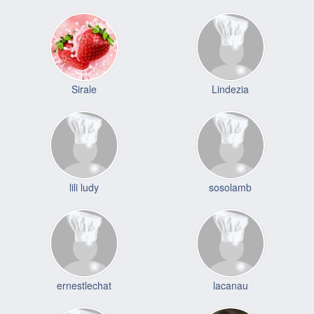
Sirale
Lindezia
lili ludy
sosolamb
ernestlechat
lacanau