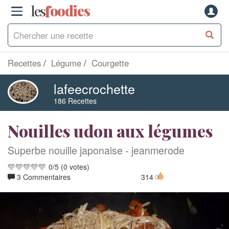
les
f
o
odies
Recettes
Légume
Courgette
lafeecrochette
186 Recettes
Nouilles udon aux légumes
Superbe nouille japonaise - jeanmerode
0
/
5
(
0
votes)
3 Commentaires
314