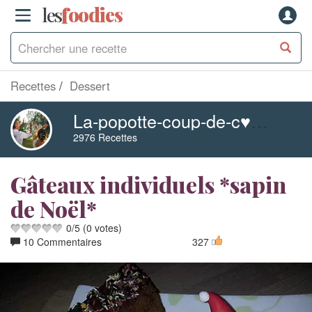
les
f
o
odies
Recettes
Dessert
La-popotte-coup-de-c♥eur-de-maman
2976 Recettes
Gâteaux individuels *sapin
de Noël*
0
/
5
(
0
votes)
10 Commentaires
327