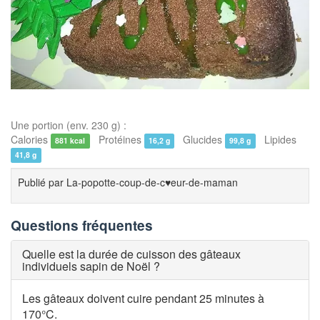
Une portion (env. 230 g) :
Calories
Protéines
Glucides
Lipides
881 kcal
16,2 g
99,8 g
41,8 g
Publié par
La-popotte-coup-de-c♥eur-de-maman
Questions fréquentes
Quelle est la durée de cuisson des gâteaux
individuels sapin de Noël ?
Les gâteaux doivent cuire pendant 25 minutes à
170°C.