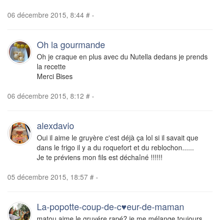
06 décembre 2015, 8:44
#
-
Oh la gourmande
Oh je craque en plus avec du Nutella dedans je prends
la recette
Merci Bises
06 décembre 2015, 8:12
#
-
alexdavio
Oui il aime le gruyère c'est déjà ça lol si il savait que
dans le frigo il y a du roquefort et du reblochon......
Je te préviens mon fils est déchaîné !!!!!!
05 décembre 2015, 18:57
#
-
La-popotte-coup-de-c♥eur-de-maman
matou aime le gruyére rapé? je me mélange toujours