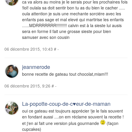
ca va alors au moins je le serais pour les prochaines fois
!lol! oulala sa doit sentir bon tu as du bien le cacher .....
oula attention je suis une mechante sorciére avec les
enfants pas sage et mal elevé qui martirise les enfants
......MDRRRRRRR!!!!!!!!! calvin est à la sieste lui ausis
sera en forme il fait une grosse sieste pour bien
samuser avec son cousin
06 décembre 2015, 10:43
#
-
jeanmerode
bonne recette de gateau tout chocolat,miam!!!
06 décembre 2015, 9:26
#
-
La-popotte-coup-de-c♥eur-de-maman
oui ce gateau est toujours apprécier !je le fais souvent
en fondant aussi ....on em réclame souvent la recette !
et j'en ai fait une version plus gourmande
(façon
cupcakes)