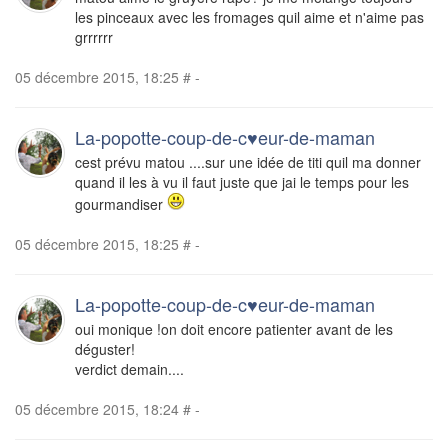
les pinceaux avec les fromages quil aime et n'aime pas
grrrrrr
05 décembre 2015, 18:25
#
-
La-popotte-coup-de-c♥eur-de-maman
cest prévu matou ....sur une idée de titi quil ma donner
quand il les à vu il faut juste que jai le temps pour les
gourmandiser
05 décembre 2015, 18:25
#
-
La-popotte-coup-de-c♥eur-de-maman
oui monique !on doit encore patienter avant de les
déguster!
verdict demain....
05 décembre 2015, 18:24
#
-