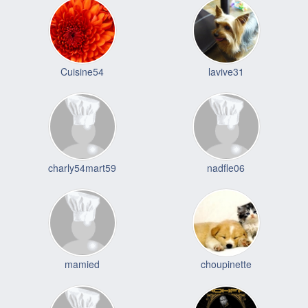
Cuisine54
lavive31
charly54mart59
nadfle06
mamied
choupinette