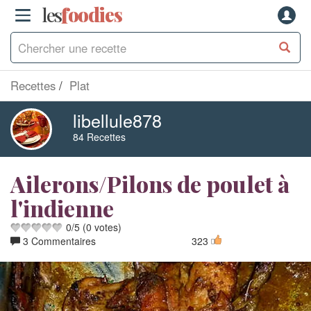
les
f
o
odies
Recettes
Plat
libellule878
84 Recettes
Ailerons/Pilons de poulet à
l'indienne
0
/
5
(
0
votes)
3 Commentaires
323