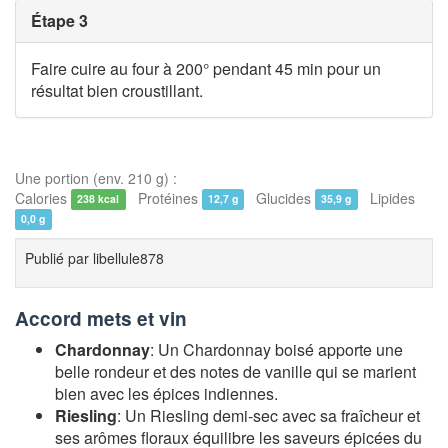
Étape 3
Faire cuire au four à 200° pendant 45 min pour un
résultat bien croustillant.
Une portion (env. 210 g) :
Calories
Protéines
Glucides
Lipides
238 kcal
12,7 g
35,9 g
0,0 g
Publié par
libellule878
Accord mets et vin
Chardonnay
: Un Chardonnay boisé apporte une
belle rondeur et des notes de vanille qui se marient
bien avec les épices indiennes.
Riesling
: Un Riesling demi-sec avec sa fraîcheur et
ses arômes floraux équilibre les saveurs épicées du