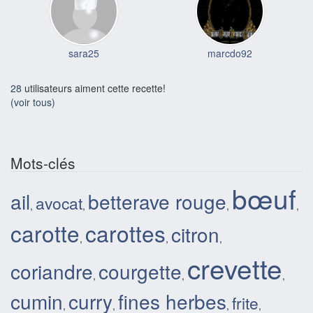
sara25
marcdo92
28
utilisateurs aiment cette recette!
(voir tous)
Mots-clés
bœuf
ail
betterave rouge
avocat
,
,
,
,
carotte
carottes
citron
,
,
,
crevette
coriandre
courgette
,
,
,
cumin
curry
fines herbes
frite
,
,
,
,