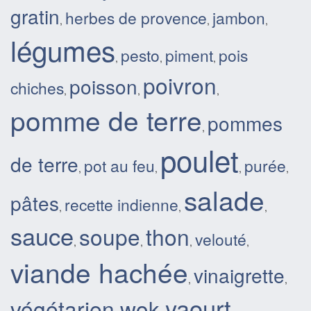
gratin
herbes de provence
jambon
,
,
,
légumes
pesto
piment
pois
,
,
,
poivron
poisson
chiches
,
,
,
pomme de terre
pommes
,
poulet
de terre
pot au feu
purée
,
,
,
,
salade
pâtes
recette indienne
,
,
,
sauce
soupe
thon
velouté
,
,
,
,
viande hachée
vinaigrette
,
,
yaourt
végétarien
wok