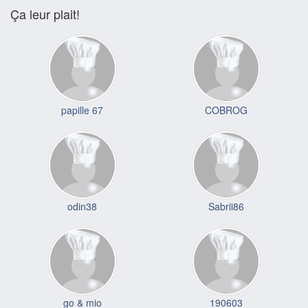
Ça leur plait!
papille 67
COBROG
odin38
Sabrii86
go & mio
190603