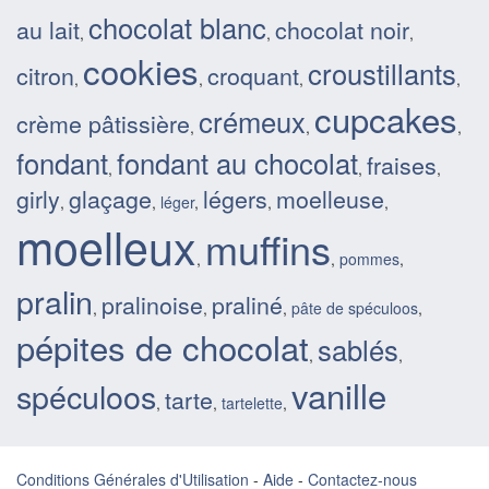
chocolat blanc
au lait
chocolat noir
,
,
,
cookies
croustillants
citron
croquant
,
,
,
,
cupcakes
crémeux
crème pâtissière
,
,
,
fondant
fondant au chocolat
fraises
,
,
,
girly
glaçage
légers
moelleuse
,
,
léger
,
,
,
moelleux
muffins
,
,
pommes
,
pralin
pralinoise
praliné
,
,
,
pâte de spéculoos
,
pépites de chocolat
sablés
,
,
vanille
spéculoos
tarte
,
,
tartelette
,
Conditions Générales d'Utilisation
-
Aide
-
Contactez-nous