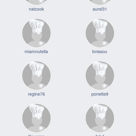
natcook
aurel31
miamnutella
bnissou
regine76
ponette9