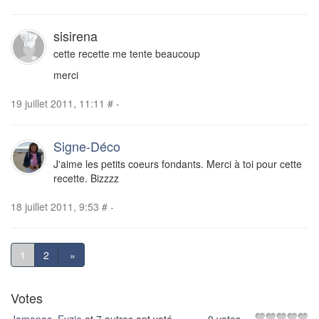
sisirena
cette recette me tente beaucoup
merci
19 juillet 2011, 11:11
#
-
Signe-Déco
J'aime les petits coeurs fondants. Merci à toi pour cette
recette. Bizzzz
18 juillet 2011, 9:53
#
-
1
2
»
Votes
Jamonac
,
Eyzie
et
7 autres
ont voté.
9 votes
=