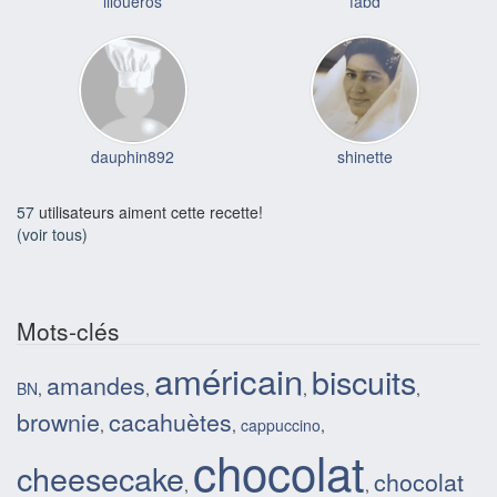
liloueros
fabd
dauphin892
shinette
57
utilisateurs aiment cette recette!
(voir tous)
Mots-clés
américain
biscuits
amandes
BN
,
,
,
,
brownie
cacahuètes
,
,
cappuccino
,
chocolat
cheesecake
chocolat
,
,