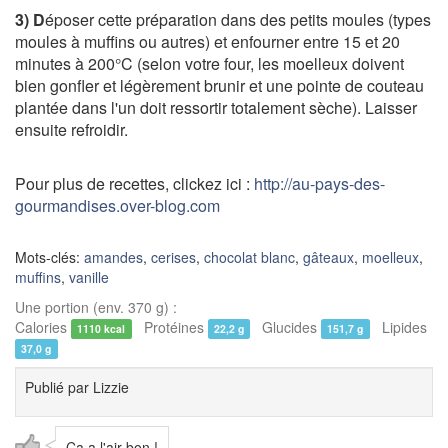
3) D
époser cette préparation dans des petits moules (types
moules à muffins ou autres) et enfourner entre 15 et 20
minutes à 200°C (selon votre four, les moelleux doivent
bien gonfler et légèrement brunir et une pointe de couteau
plantée dans l'un doit ressortir totalement sèche). Laisser
ensuite refroidir.
Pour plus de recettes, clickez ici :
http://au-pays-des-
gourmandises.over-blog.com
Mots-clés:
amandes
,
cerises
,
chocolat blanc
,
gâteaux
,
moelleux
,
muffins
,
vanille
Une portion (env. 370 g) :
Calories
Protéines
Glucides
Lipides
1110 kcal
22,2 g
151,7 g
37,0 g
Publié par
Lizzie
Ça a l'air bon !