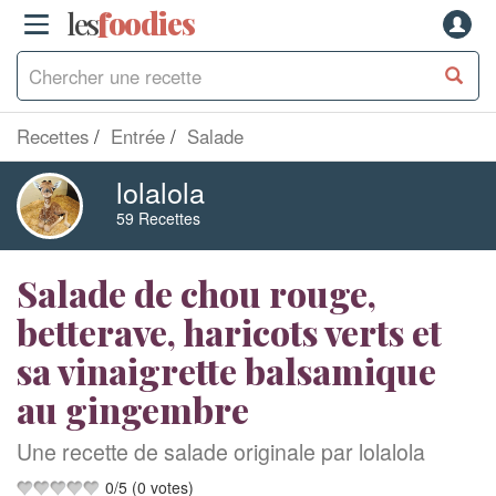
les
f
o
odies
Recettes
Entrée
Salade
lolalola
59 Recettes
Salade de chou rouge,
betterave, haricots verts et
sa vinaigrette balsamique
au gingembre
Une recette de salade originale par lolalola
0
/
5
(
0
votes)