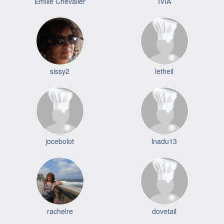
Emilie Chevalier
IVIA
sissy2
letheil
jocebolot
lnadu13
rachelre
dovetail