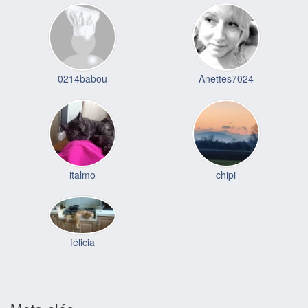
0214babou
Anettes7024
italmo
chipi
félicia