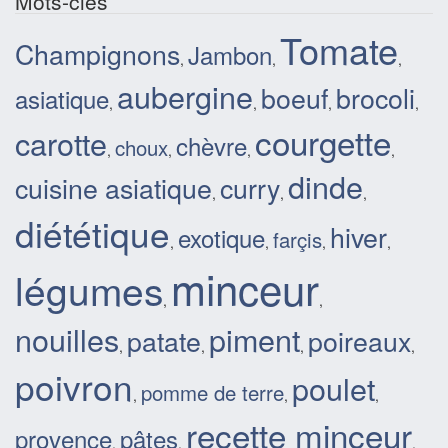
Mots-clés
Tomate
Champignons
Jambon
,
,
,
aubergine
boeuf
brocoli
asiatique
,
,
,
,
courgette
carotte
chèvre
choux
,
,
,
,
dinde
cuisine asiatique
curry
,
,
,
diététique
hiver
exotique
farçis
,
,
,
,
minceur
légumes
,
,
nouilles
piment
patate
poireaux
,
,
,
,
poivron
poulet
pomme de terre
,
,
,
recette minceur
provence
pâtes
,
,
,