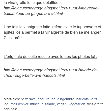
la vinaigrette telle que détaillée ici :
http://lolocuisineagogo.blogspot.fr/2015/02/vinaigrette-
balsamique-au-gingembre-et.html
Une fois la vinaigrette faite, refermez le le tupperware et
agitez, cela permet à la vinaigrette de bien se mélanger.
C'est prêt !
L'originale de cette recette avec toutes les photos ici :
http://lolocuisineagogo.blogspot.fr/2015/02/salade-de-
chou-rouge-betterave-haricots.html
Mots-clés:
betterave
,
chou rouge
,
gingembre
,
haricots verts
,
légumes d'hiver
,
minceur
,
salade
,
végan
,
végétarien
, vinaigrette
originale