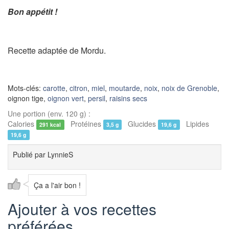
Bon appétit !
Recette adaptée de Mordu.
Mots-clés:
carotte
,
citron
,
miel
,
moutarde
,
noix
,
noix de Grenoble
,
oignon tige,
oignon vert
,
persil
,
raisins secs
Une portion (env. 120 g) :
Calories
Protéines
Glucides
Lipides
291 kcal
3,5 g
19,6 g
19,6 g
Publié par
LynnieS
Ça a l'air bon !
Ajouter à vos recettes
préférées