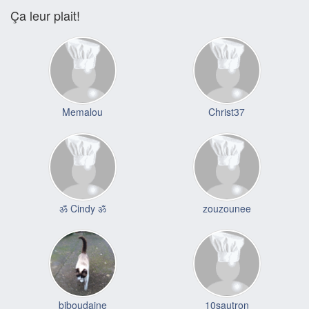
Ça leur plait!
Memalou
Christ37
ॐ Cindy ॐ
zouzounee
biboudaine
10sautron