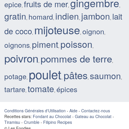
gingembre
fruits de mer
epice
,
,
,
gratin
indien
jambon
lait
homard
,
,
,
,
mijoteuse
de coco
oignon
,
,
,
poisson
piment
oignons
,
,
,
poivron
pommes de terre
,
,
poulet
pâtes
saumon
potage
,
,
,
,
tomate
tartare
épices
,
,
Conditions Générales d'Utilisation
-
Aide
-
Contactez-nous
Recettes stars:
Fondant au Chocolat
-
Gateau au Chocolat
-
Tiramisu
-
Crumble
-
Filipino Recipes
© Les Foodies