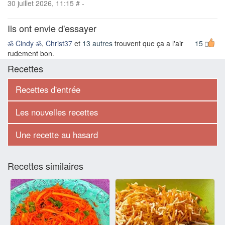
30 juillet 2026, 11:15
#
-
Ils ont envie d'essayer
ॐ Cindy ॐ
,
Christ37
et
13 autres
trouvent que ça a l'air
15
rudement bon.
Recettes
Recettes d'entrée
Les nouvelles recettes
Une recette au hasard
Recettes similaires