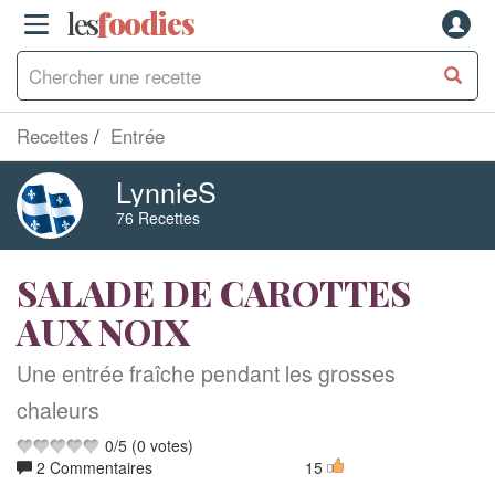
les
f
o
odies
Recettes
Entrée
LynnieS
76 Recettes
SALADE DE CAROTTES
AUX NOIX
Une entrée fraîche pendant les grosses
chaleurs
0
/
5
(
0
votes)
2 Commentaires
15