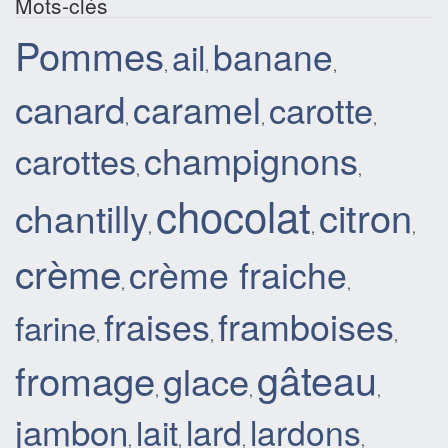
Mots-clés
Pommes
banane
ail
,
,
,
canard
caramel
carotte
,
,
,
champignons
carottes
,
,
chocolat
citron
chantilly
,
,
,
crème
crème fraiche
,
,
fraises
framboises
farine
,
,
,
gâteau
fromage
glace
,
,
,
jambon
lard
lardons
lait
,
,
,
,