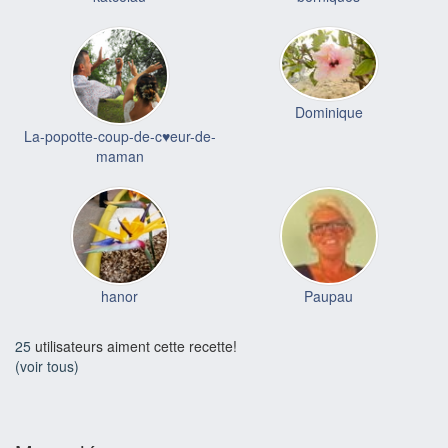
Dominique
La-popotte-coup-de-c♥eur-de-
maman
hanor
Paupau
25
utilisateurs aiment cette recette!
(voir tous)