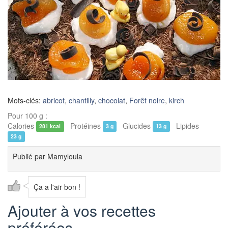
Mots-clés:
abricot
,
chantilly
,
chocolat
,
Forêt noire
,
kirch
Pour 100 g :
Calories
Protéines
Glucides
Lipides
281 kcal
3 g
13 g
23 g
Publié par
Mamyloula
Ça a l'air bon !
Ajouter à vos recettes
préférées