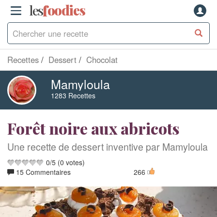
les
f
o
odies
Recettes
Dessert
Chocolat
Mamyloula
1283 Recettes
Forêt noire aux abricots
Une recette de dessert inventive par Mamyloula
0
/
5
(
0
votes)
15 Commentaires
266