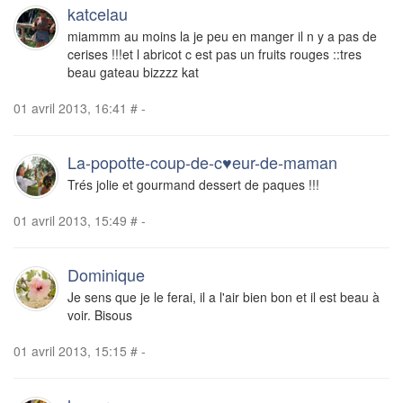
katcelau
miammm au moins la je peu en manger il n y a pas de
cerises !!!et l abricot c est pas un fruits rouges ::tres
beau gateau bizzzz kat
01 avril 2013, 16:41
#
-
La-popotte-coup-de-c♥eur-de-maman
Trés jolie et gourmand dessert de paques !!!
01 avril 2013, 15:49
#
-
Dominique
Je sens que je le ferai, il a l'air bien bon et il est beau à
voir. Bisous
01 avril 2013, 15:15
#
-