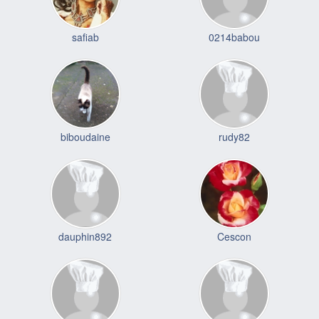
safiab
0214babou
biboudaine
rudy82
dauphin892
Cescon