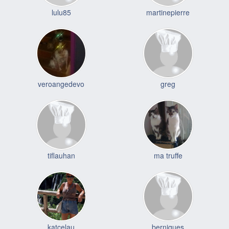
lulu85
martinepierre
veroangedevo
greg
tiflauhan
ma truffe
katcelau
berniques