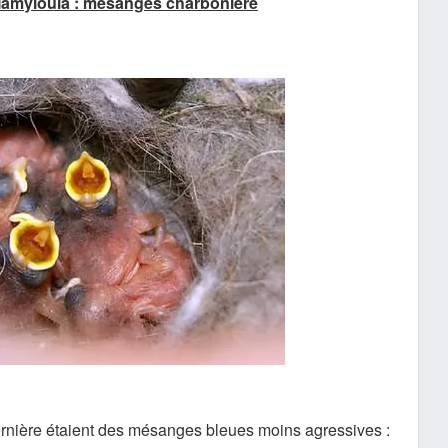
amyloula : mésanges charbonière
ernière étaient des mésanges bleues moins agressives :