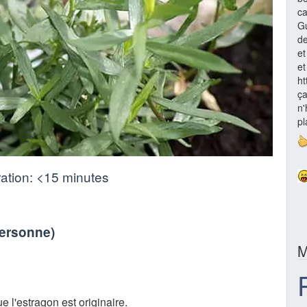
ca
Gu
de
et
et
h
ça
n'
pl
ation:
<15 minutes
personne
)
M
ue l'estragon est originaire.