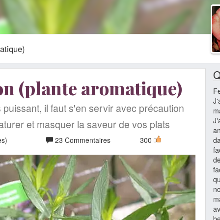
atique)
Q
on (plante aromatique)
F
J'
 puissant, il faut s'en servir avec précaution
ma
J'
turer et masquer la saveur de vos plats
an
es)
23 Commentaires
300
da
fa
de
fa
qu
n
m
av
be