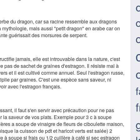
herbe du dragon, car sa racine ressemble aux dragons
a mythologie, mais aussi "petit dragon" en arabe car on
ante guérissait des morsures de serpent.
ructifie jamais, elle est introuvable dans la nature, c'est
e pas de sachet de graines d'estragon. Il résiste mal à
ers et il est cultivé comme annuel. Seul l'estragon russe,
tiplie par graines. C'est une espèce sans saveur, ni
voir avec l'estragon français.
f
ssant, il faut s'en servir avec précaution pour ne pas
r la saveur de vos plats. Exemple pour 3 c à soupe
illères a soupe de vinaigre de fleurs de ciboulette maison,
isque la cuisson de pdt et haricot verts est salée) 2
l
re à soupe si frais ou 1/2 cuillère à café si sec estragon