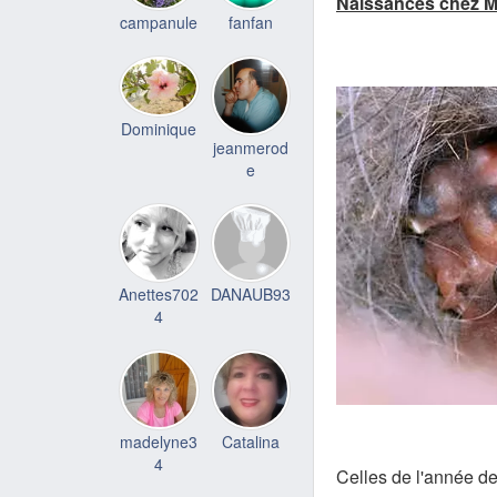
Naissances chez M
campanule
fanfan
Dominique
jeanmerod
e
Anettes702
DANAUB93
4
madelyne3
Catalina
4
Celles de l'année d