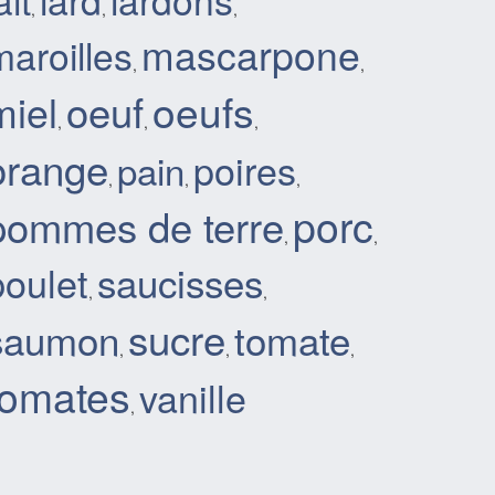
,
,
,
mascarpone
maroilles
,
,
oeufs
oeuf
miel
,
,
,
orange
poires
pain
,
,
,
porc
pommes de terre
,
,
saucisses
poulet
,
,
sucre
saumon
tomate
,
,
,
tomates
vanille
,