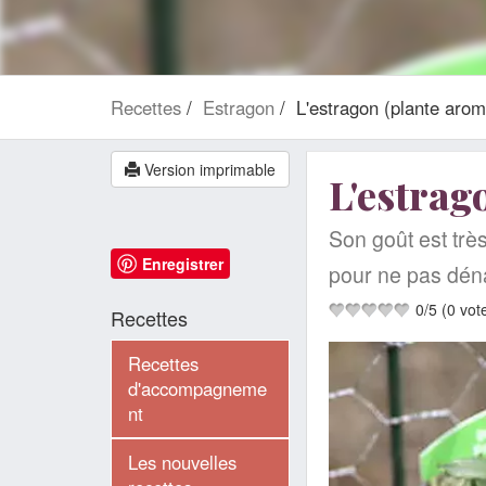
Recettes
Estragon
L'estragon (plante arom
Version imprimable
L'estrag
Son goût est très
Enregistrer
pour ne pas déna
0
/
5
(
0
vot
Recettes
Recettes
d'accompagneme
nt
Les nouvelles