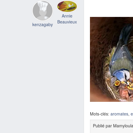
Annie
Beauvieux
kenzagaby
Mots-clés:
aromates
,
e
Publié par
Mamyloul