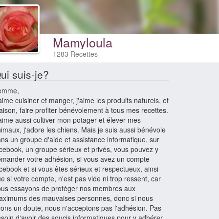
Mamyloula
1283 Recettes
ui suis-je?
emme,
aime cuisiner et manger, j'aime les produits naturels, et
ison, faire profiter bénévolement à tous mes recettes.
aime aussi cultiver mon potager et élever mes
imaux, j'adore les chiens. Mais je suis aussi bénévole
ns un groupe d'aide et assistance informatique, sur
cebook, un groupe sérieux et privés, vous pouvez y
mander votre adhésion, si vous avez un compte
cebook et si vous êtes sérieux et respectueux, ainsi
e si votre compte, n'est pas vide ni trop ressent, car
ous essayons de protéger nos membres aux
aximums des mauvaises personnes, donc si nous
ons un doute, nous n'acceptons pas l'adhésion. Pas
soin d'avoir des soucis informatiques pour y adhérer,