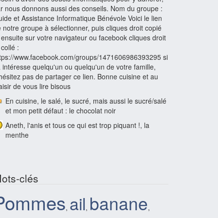
r nous donnons aussi des conseils. Nom du groupe :
ide et Assistance Informatique Bénévole Voici le lien
 notre groupe à sélectionner, puis cliques droit copié
 ensuite sur votre navigateur ou facebook cliques droit
 collé :
ttps://www.facebook.com/groups/1471606986393295 si
 intéresse quelqu'un ou quelqu'un de votre famille,
hésitez pas de partager ce lien. Bonne cuisine et au
aisir de vous lire bisous
En cuisine, le salé, le sucré, mais aussi le sucré/salé
et mon petit défaut : le chocolat noir
Aneth, l'anis et tous ce qui est trop piquant !, la
menthe
ots-clés
Pommes
banane
ail
,
,
,