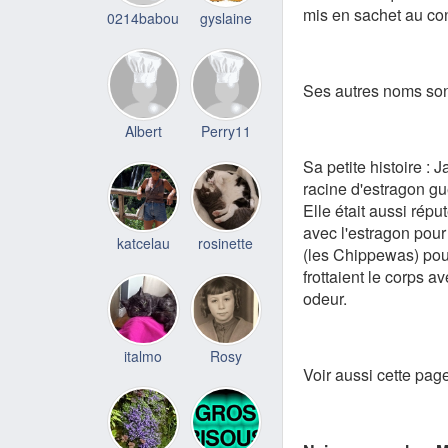
mis en sachet au co
0214babou
gyslaine
Ses autres noms sont
Albert
Perry11
Sa petite histoire :
racine d'estragon gu
Elle était aussi répu
avec l'estragon pour
katcelau
rosinette
(les Chippewas) pour
frottaient le corps a
odeur.
italmo
Rosy
Voir aussi cette pag