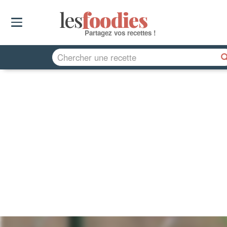
les
f
o
odies
Partagez vos recettes !