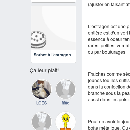
(ajuster en faisant a
L'estragon est une p
entière est d'un vert 
essence à odeur tena
rares, petites, verdât
ou par bouturages.
Sorbet à l'estragon
Ça leur plait!
Fraiches comme sèche
jeunes feuilles suffi
dans la confection d
branche sous la peau
aussi dans les pots d
LOES
fiftie
Pour en avoir toujour
boite métalique. Ou 