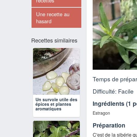
recettes
Une recette au
hasard
Recettes similaires
Temps de prépar
Difficulté: Facile
Un survole utile des
Ingrédients (
1 
épices et plantes
aromatiques
Estragon
Préparation
C'est de la sibérie q