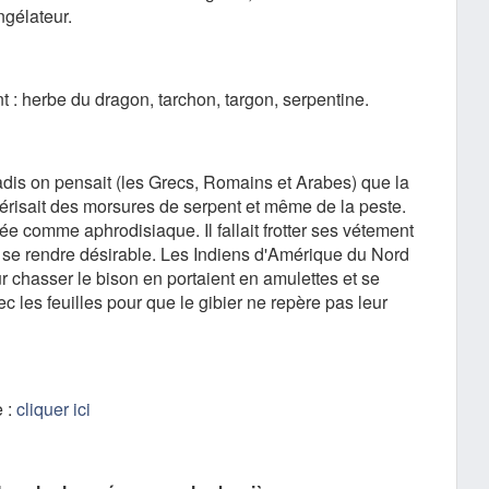
ngélateur.
 : herbe du dragon, tarchon, targon, serpentine.
 Jadis on pensait (les Grecs, Romains et Arabes) que la
érisait des morsures de serpent et même de la peste.
tée comme aphrodisiaque. Il fallait frotter ses vétement
 se rendre désirable. Les Indiens d'Amérique du Nord
 chasser le bison en portaient en amulettes et se
vec les feuilles pour que le gibier ne repère pas leur
e :
cliquer ici