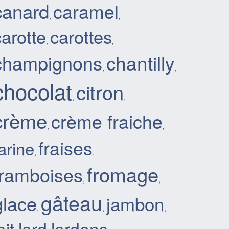
canard
caramel
,
,
carotte
carottes
,
,
chantilly
champignons
,
,
chocolat
citron
,
,
crème
crème fraiche
,
,
fraises
arine
,
,
fromage
framboises
,
,
gâteau
glace
jambon
,
,
,
lard
lardons
ait