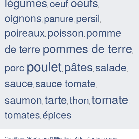
légumes
oeufs
oeuf
,
,
,
oignons
persil
panure
,
,
,
poisson
pomme
poireaux
,
,
pommes de terre
de terre
,
,
poulet
pâtes
salade
porc
,
,
,
,
sauce
sauce tomate
,
,
tomate
tarte
saumon
thon
,
,
,
,
tomates
épices
,
Conditions Générales d'Utilisation
-
Aide
-
Contactez-nous