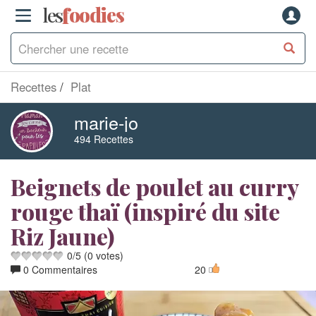
les
f
o
odies
Recettes
Plat
marie-jo
494 Recettes
Beignets de poulet au curry
rouge thaï (inspiré du site
Riz Jaune)
0
/
5
(
0
votes)
0 Commentaires
20