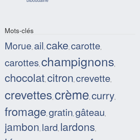
biboudaine
Mots-clés
cake
ail
carotte
Morue
,
,
,
,
champignons
carottes
,
,
chocolat
citron
crevette
,
,
,
crème
crevettes
curry
,
,
,
fromage
gratin
gâteau
,
,
,
lardons
jambon
lard
,
,
,