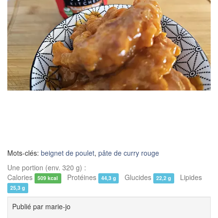
Mots-clés:
beignet de poulet
,
pâte de curry rouge
Une portion (env. 320 g) :
Calories
Protéines
Glucides
Lipides
509 kcal
44,3 g
22,2 g
25,3 g
Publié par
marie-jo