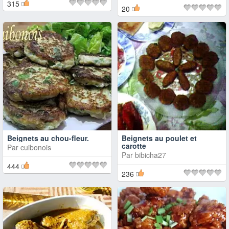
315
20
Beignets au chou-fleur.
Beignets au poulet et
carotte
Par
cuibonois
Par
bibicha27
444
236