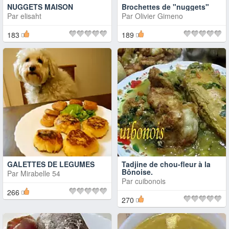
NUGGETS MAISON
Brochettes de "nuggets"
Par
elisaht
Par
Olivier Gimeno
183
189
GALETTES DE LEGUMES
Tadjine de chou-fleur à la
Bônoise.
Par
Mirabelle 54
Par
cuibonois
266
270