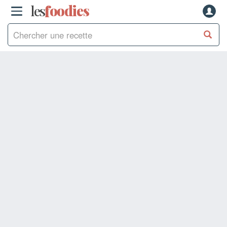
les
f
o
odies