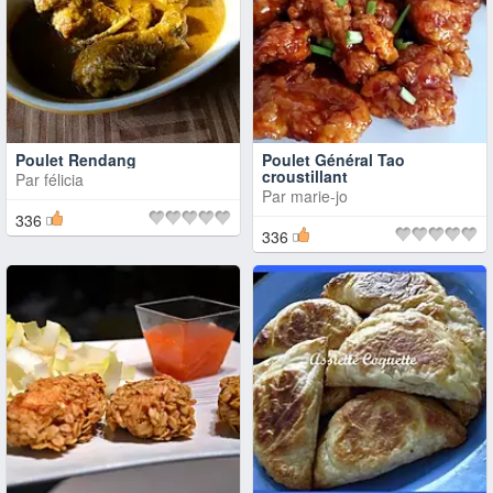
Poulet Rendang
Poulet Général Tao
croustillant
Par
félicia
Par
marie-jo
336
336