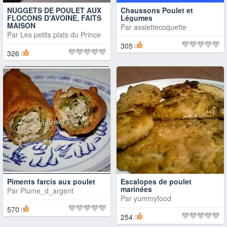
NUGGETS DE POULET AUX
Chaussons Poulet et
FLOCONS D'AVOINE, FAITS
Légumes
MAISON
Par
assiettecoquette
Par
Les petits plats du Prince
305
326
Piments farcis aux poulet
Escalopes de poulet
marinées
Par
Plume_d_argent
Par
yummyfood
570
254