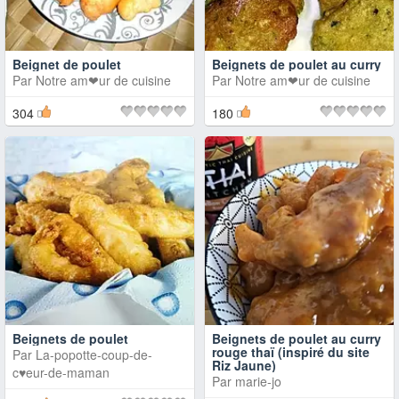
Beignet de poulet
Beignets de poulet au curry
Par
Notre am❤ur de cuisine
Par
Notre am❤ur de cuisine
304
180
Beignets de poulet
Beignets de poulet au curry
rouge thaï (inspiré du site
Par
La-popotte-coup-de-
Riz Jaune)
c♥eur-de-maman
Par
marie-jo