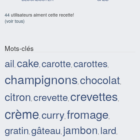
44
utilisateurs aiment cette recette!
(voir tous)
Mots-clés
cake
ail
carotte
carottes
,
,
,
,
champignons
chocolat
,
,
crevettes
citron
crevette
,
,
,
crème
fromage
curry
,
,
,
jambon
gratin
gâteau
lard
,
,
,
,