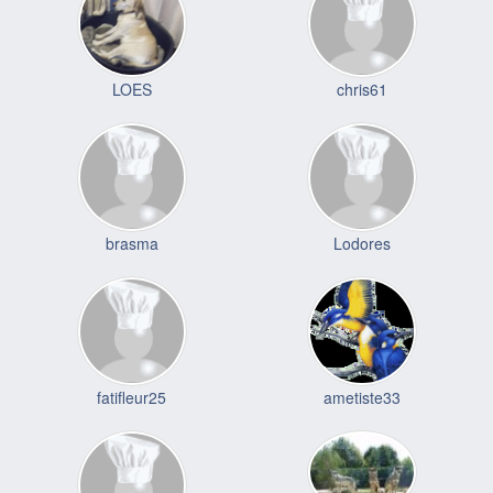
LOES
chris61
brasma
Lodores
fatifleur25
ametiste33