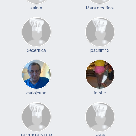
astom
Mara des Bois
Secernica
joachim13
carlojeano
fofotte
BLOCKBUSTER
SABB