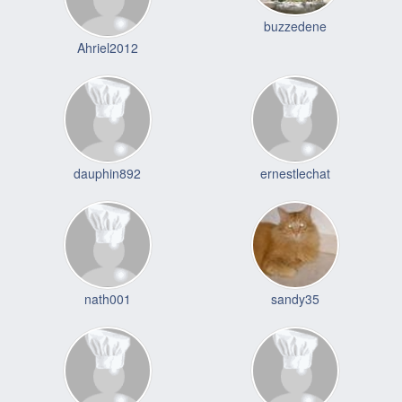
buzzedene
Ahriel2012
dauphin892
ernestlechat
nath001
sandy35