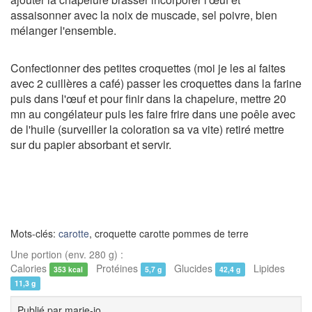
assaisonner avec la noix de muscade, sel poivre, bien
mélanger l'ensemble.
Confectionner des petites croquettes (moi je les ai faites
avec 2 cuillères a café) passer les croquettes dans la farine
puis dans l'œuf et pour finir dans la chapelure, mettre 20
mn au congélateur puis les faire frire dans une poêle avec
de l'huile (surveiller la coloration sa va vite) retiré mettre
sur du papier absorbant et servir.
Mots-clés:
carotte
, croquette carotte pommes de terre
Une portion (env. 280 g) :
Calories
Protéines
Glucides
Lipides
353 kcal
5,7 g
42,4 g
11,3 g
Publié par
marie-jo