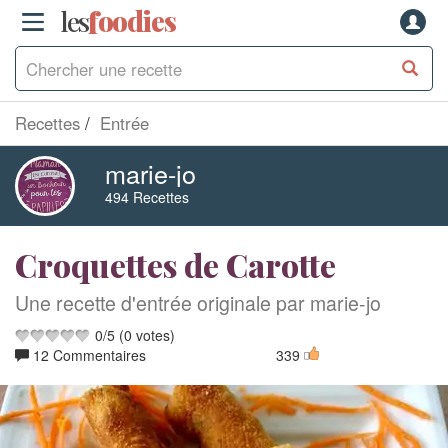
les
f
o
odies
Recettes
Entrée
marie-jo
494 Recettes
Croquettes de Carotte
Une recette d'entrée originale par marie-jo
0
/
5
(
0
votes)
12 Commentaires
339