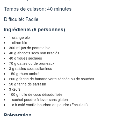
Temps de cuisson:
40 minutes
Difficulté: Facile
Ingrédients (
6 personnes
)
1 orange bio
1 citron bio
300 ml jus de pomme bio
40 g abricots secs non irradiés
40 g figues séchées
70 g dattes ou de pruneaux
3 g raisins secs sultanines
150 g rhum ambré
200 g farine de banane verte séchée ou de souchet
50 g farine de sarrasin
3 œufs
100 g huile de coco désodorisée
1 sachet poudre à lever sans gluten
1 c.à café vanille bourbon en poudre (Facultatif)
Préparation