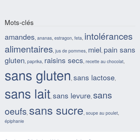
Mots-clés
intolérances
amandes
,
ananas
,
estragon
,
feta
,
alimentaires
miel
pain sans
,
jus de pommes
,
,
gluten
raisins secs
,
paprika
,
,
recette au chocolat
,
sans gluten
sans lactose
,
,
sans lait
sans
sans levure
,
,
sans sucre
oeufs
,
,
soupe au poulet
,
épiphanie