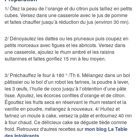
1/ Ôtez la peau de l’orange et du citron puis taillez en petits
cubes. Versez dans une casserole avec le jus de pomme
et faites chauffer jusqu’à réduction du jus (environ 30 mn).
2/ Dénoyautez les dattes ou les pruneaux puis coupez en
petits morceaux avec figues et les abricots. Versez dans
une casserole, ajoutez le rhum ambré et les raisins
sultanines et faites gonflez 15 mn à feu moyen.
3/ Préchauffez le four à 180 ° /Th 6. Mélangez dans un bol
pâtissier ou le bol d’un robot les farines, la poudre à lever,
les 3 œufs, l’huile de coco jusqu’à l’obtention d’une pâte
lisse. Ajoutez, les écorces confites d’orange et de citron.
Égouttez les fruits secs en réservant le rhum restant et la
vanille en poudre, mélangez à nouveaux. 4/ Huilez et
farinez un moule à cake, versez la pâte et enfournez 40 mn
à four chaud. Ce délicieux cake se déguste tiède comme
froid. Retrouvez d'autres recettes sur
mon blog La Table
des Intolérants
.