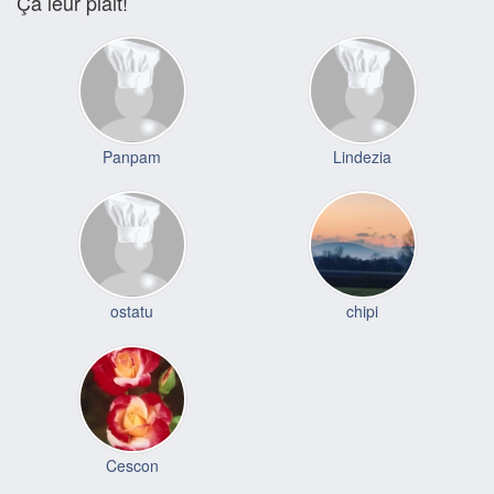
Ça leur plait!
Panpam
Lindezia
ostatu
chipi
Cescon