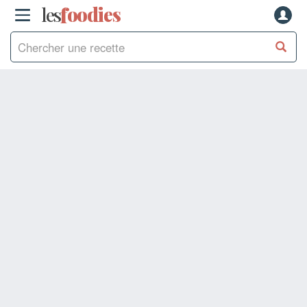
les
f
o
odies