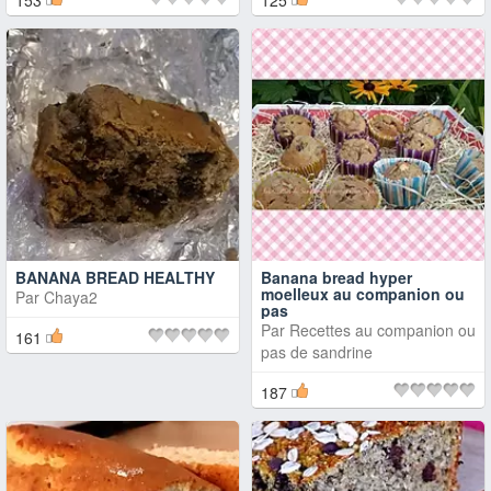
153
125
BANANA BREAD HEALTHY
Banana bread hyper
moelleux au companion ou
Par
Chaya2
pas
Par
Recettes au companion ou
161
pas de sandrine
187