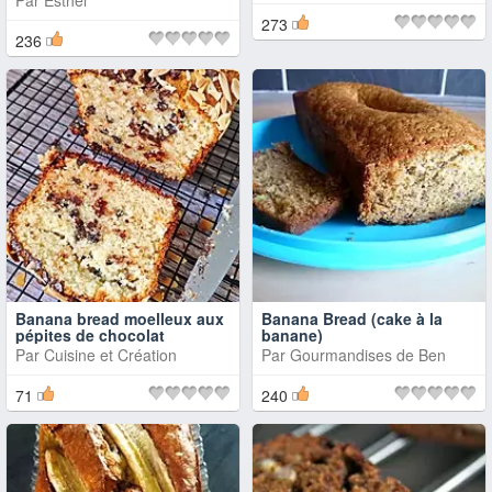
Par
Esthel
273
236
Banana bread moelleux aux
Banana Bread (cake à la
pépites de chocolat
banane)
Par
Cuisine et Création
Par
Gourmandises de Ben
71
240