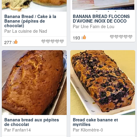
Banana Bread / Cake à la
BANANA BREAD FLOCONS
Banane (pépites de
D'AVOINE /NOIX DE COCO
chocolat)
Par
Une Faim de Lou
Par
La cuisine de Nad
193
277
Banana bread aux pépites
Bread cake banane et
de chocolat
myrtilles
Par
Fanfan14
Par
Kilomètre-0