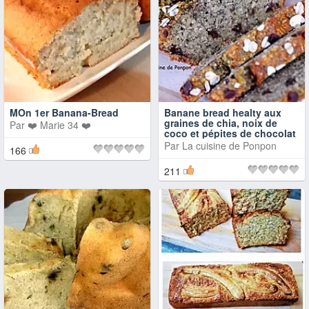
MOn 1er Banana-Bread
Banane bread healty aux
graines de chia, noix de
Par
❤️ Marie 34 ❤️
coco et pépites de chocolat
Par
La cuisine de Ponpon
166
211