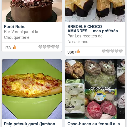
Forêt Noire
BREDELE CHOCO-
AMANDES ... mes préférés
Par
Véronique et la
Par
Les recettes de
Chouquetterie
l'alsacienne
173
368
Pain précuit garni (jambon
Osso-bucco au fenouil à la