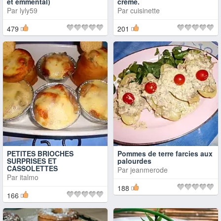
et émmental)
crème.
Par
lyly59
Par
cuisinette
479
201
PETITES BRIOCHES
Pommes de terre farcies aux
SURPRISES ET
palourdes
CASSOLETTES
Par
jeanmerode
Par
italmo
188
166