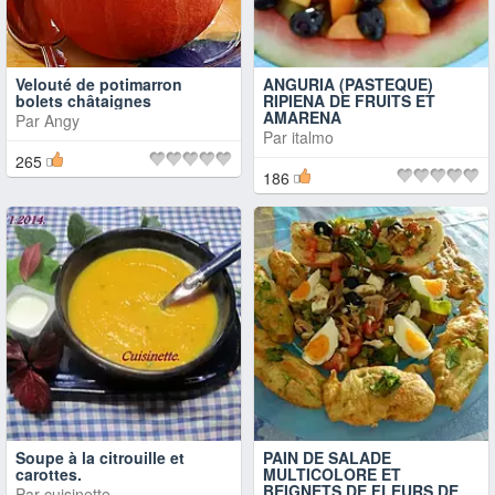
Velouté de potimarron
ANGURIA (PASTEQUE)
bolets châtaignes
RIPIENA DE FRUITS ET
AMARENA
Par
Angy
Par
italmo
265
186
Soupe à la citrouille et
PAIN DE SALADE
carottes.
MULTICOLORE ET
BEIGNETS DE FLEURS DE
Par
cuisinette