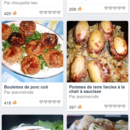
Par
choupette two
208
420
Boulettes de porc cuit
Pommes de terre farcies à la
chair à saucisse
Par
jeanmerode
Par
jeanmerode
418
397