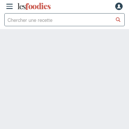
les
f
o
odies