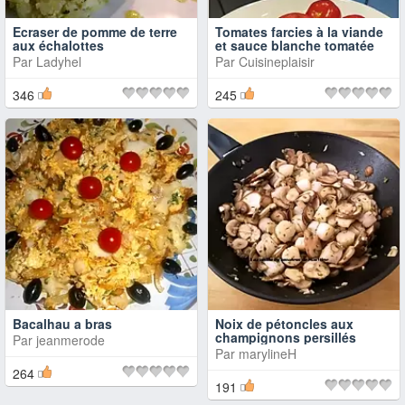
Ecraser de pomme de terre
Tomates farcies à la viande
aux échalottes
et sauce blanche tomatée
Par
Ladyhel
Par
Cuisineplaisir
346
245
Bacalhau a bras
Noix de pétoncles aux
champignons persillés
Par
jeanmerode
Par
marylineH
264
191