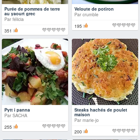
Purée de pommes de terre
Veloute de potiron
au yaourt grec
Par
crumble
Par
félicia
195
351
Pytt i panna
Steaks hachés de poulet
maison
Par
SACHA
Par
marie-jo
255
200