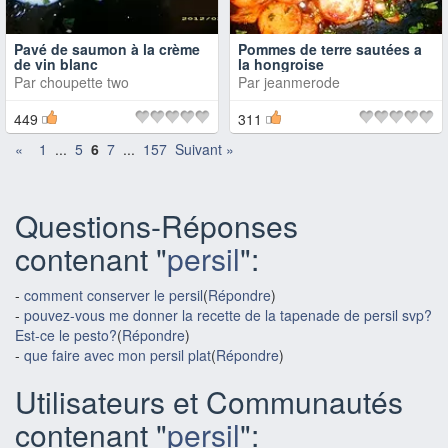
Pavé de saumon à la crème
Pommes de terre sautées a
de vin blanc
la hongroise
Par
choupette two
Par
jeanmerode
449
311
«
1
...
5
6
7
...
157
Suivant »
Questions-Réponses
contenant "
persil
":
-
comment conserver le persil
(
Répondre
)
-
pouvez-vous me donner la recette de la tapenade de persil svp?
Est-ce le pesto?
(
Répondre
)
-
que faire avec mon persil plat
(
Répondre
)
Utilisateurs et Communautés
contenant "
persil
":