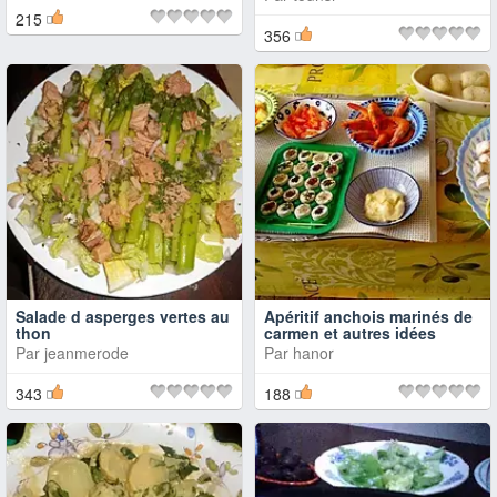
215
356
Salade d asperges vertes au
Apéritif anchois marinés de
thon
carmen et autres idées
Par
jeanmerode
Par
hanor
343
188