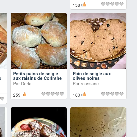
158
Petits pains de seigle
Pain de seigle aux
u
aux raisins de Corinthe
olives noires
Par
Doria
Par
roussane
259
180