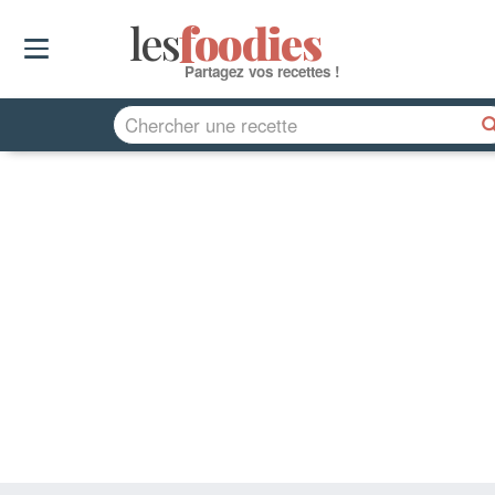
les
f
o
odies
Partagez vos recettes !