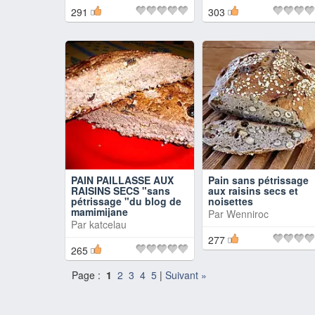
291
303
PAIN PAILLASSE AUX
Pain sans pétrissage
RAISINS SECS "sans
aux raisins secs et
pétrissage "du blog de
noisettes
mamimijane
Par
Wenniroc
Par
katcelau
277
265
Page :
1
2
3
4
5
|
Suivant »