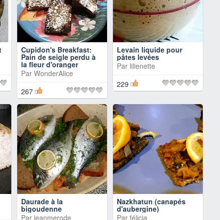
t
Cupidon's Breakfast:
Levain liquide pour
Pain de seigle perdu à
pâtes levées
la fleur d'oranger
Par
lilienette
Par
WonderAlice
229
267
Daurade à la
Nazkhatun (canapés
bigoudenne
d'aubergine)
Par
jeanmerode
Par
félicia