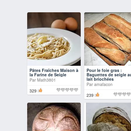
Pâtes Fraîches Maison à
Pour le foie gras :
la Farine de Seigle
Baguettes de seigle a
lait briochées
Par
Math3801
Par
amafacon
329
239