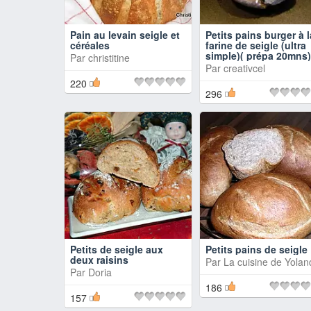
Pain au levain seigle et
Petits pains burger à l
céréales
farine de seigle (ultra
simple)( prépa 20mns)
Par
christitine
Par
creativcel
220
296
Petits de seigle aux
Petits pains de seigle
deux raisins
Par
La cuisine de Yolan
Par
Doria
186
157