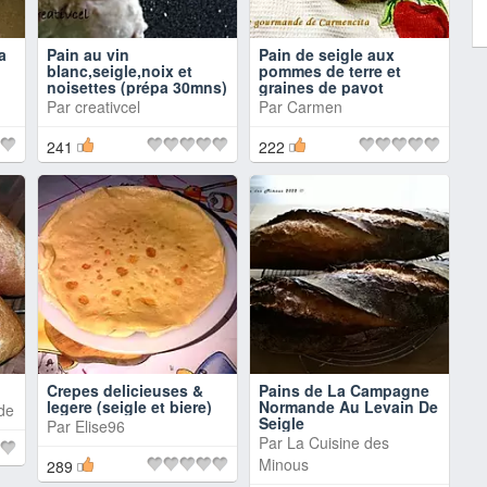
a
Pain au vin
Pain de seigle aux
blanc,seigle,noix et
pommes de terre et
noisettes (prépa 30mns)
graines de pavot
Par
creativcel
Par
Carmen
241
222
Crepes delicieuses &
Pains de La Campagne
legere (seigle et biere)
Normande Au Levain De
de
Seigle
Par
Elise96
Par
La Cuisine des
Minous
289