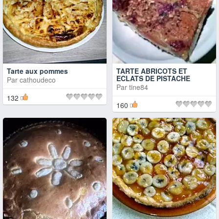
Tarte aux pommes
TARTE ABRICOTS ET
ECLATS DE PISTACHE
Par
cathoudeco
Par
tine84
132
160