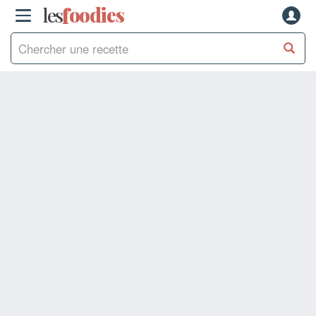
les
f
o
odies