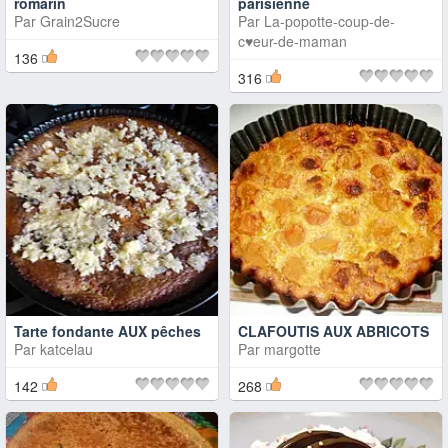
romarin
parisienne
Par
Grain2Sucre
Par
La-popotte-coup-de-
c♥eur-de-maman
136
316
Tarte fondante AUX pêches
CLAFOUTIS AUX ABRICOTS
Par
katcelau
Par
margotte
142
268