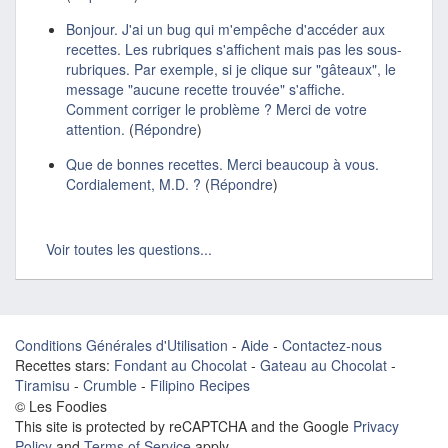
Bonjour. J'ai un bug qui m'empêche d'accéder aux
recettes. Les rubriques s'affichent mais pas les sous-
rubriques. Par exemple, si je clique sur "gâteaux", le
message "aucune recette trouvée" s'affiche.
Comment corriger le problème ? Merci de votre
attention.
(
Répondre
)
Que de bonnes recettes. Merci beaucoup à vous.
Cordialement, M.D. ?
(
Répondre
)
Voir toutes les questions...
Conditions Générales d'Utilisation
-
Aide
-
Contactez-nous
Recettes stars:
Fondant au Chocolat
-
Gateau au Chocolat
-
Tiramisu
-
Crumble
-
Filipino Recipes
© Les Foodies
This site is protected by reCAPTCHA and the Google
Privacy
Policy
and
Terms of Service
apply.