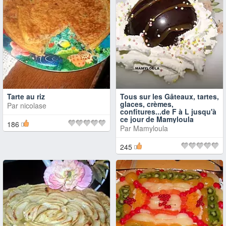
Tarte au riz
Tous sur les Gâteaux, tartes,
glaces, crèmes,
Par
nicolase
confitures...de F à L jusqu'à
ce jour de Mamyloula
186
Par
Mamyloula
245