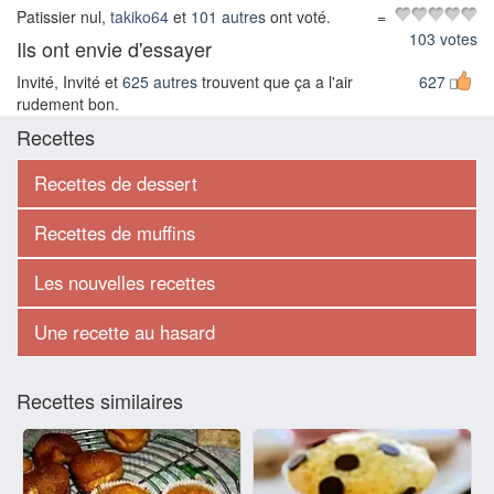
Patissier nul,
takiko64
et
101 autres
ont voté.
=
103 votes
Ils ont envie d'essayer
Invité, Invité et
625 autres
trouvent que ça a l'air
627
rudement bon.
Recettes
Recettes de dessert
Recettes de muffins
Les nouvelles recettes
Une recette au hasard
Recettes similaires