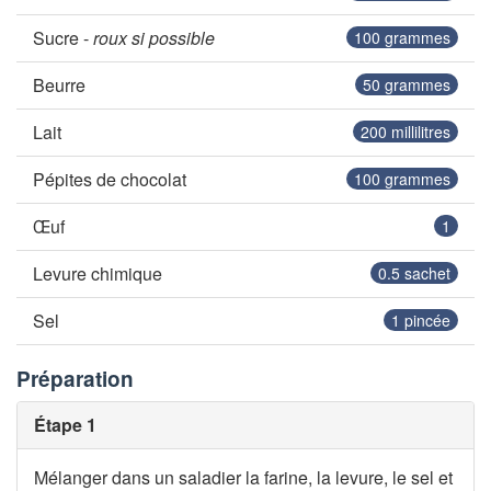
Sucre -
roux si possible
100
grammes
Beurre
50
grammes
Lait
200
millilitres
Pépites de chocolat
100
grammes
Œuf
1
Levure chimique
0.5
sachet
Sel
1
pincée
Préparation
Étape 1
Mélanger dans un saladier la farine, la levure, le sel et