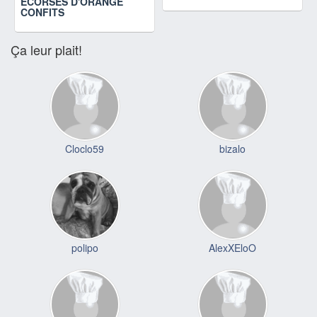
ECORSES D'ORANGE
CONFITS
Ça leur plait!
Cloclo59
bizalo
polipo
AlexXEloO