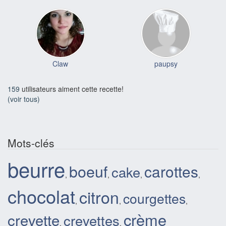
Claw
paupsy
159
utilisateurs aiment cette recette!
(voir tous)
Mots-clés
beurre
boeuf
carottes
cake
,
,
,
,
chocolat
citron
courgettes
,
,
,
crème
crevette
crevettes
,
,