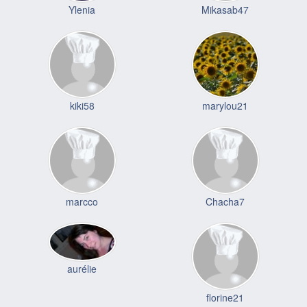
Ylenia
Mikasab47
kiki58
marylou21
marcco
Chacha7
aurélie
florine21