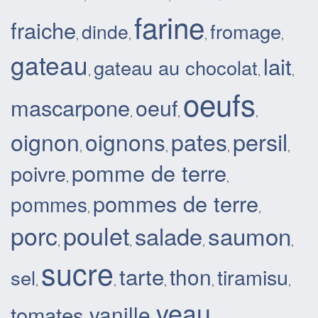
farine
fraiche
fromage
dinde
,
,
,
,
gateau
lait
gateau au chocolat
,
,
,
oeufs
mascarpone
oeuf
,
,
,
oignon
pates
persil
oignons
,
,
,
,
pomme de terre
poivre
,
,
pommes de terre
pommes
,
,
porc
poulet
salade
saumon
,
,
,
,
sucre
tarte
thon
tiramisu
sel
,
,
,
,
,
veau
tomates
vanille