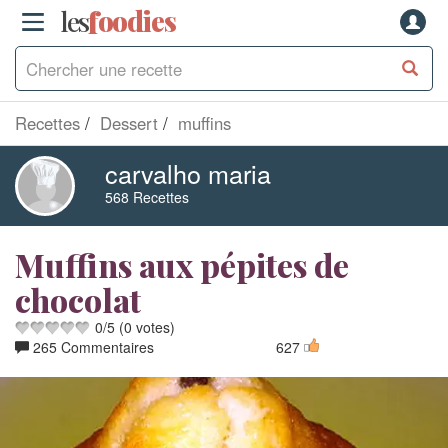
les
f
o
odies
Recettes
Dessert
muffins
carvalho maria
568 Recettes
Muffins aux pépites de
chocolat
0
/
5
(
0
votes)
265 Commentaires
627