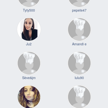
Tyty500
pepete47
Ju2
Amandi e
Sève&jm
lulu90