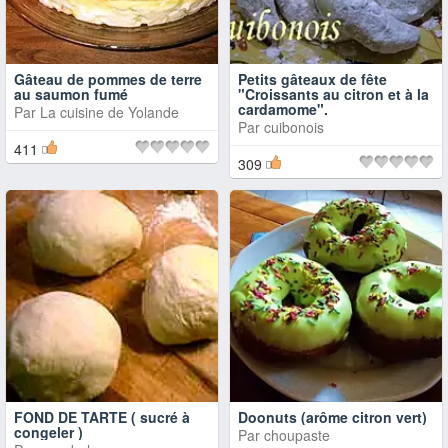
Gâteau de pommes de terre
Petits gâteaux de fête
au saumon fumé
"Croissants au citron et à la
cardamome".
Par
La cuisine de Yolande
Par
cuibonois
411
309
FOND DE TARTE ( sucré à
Doonuts (arôme citron vert)
congeler )
Par
choupaste