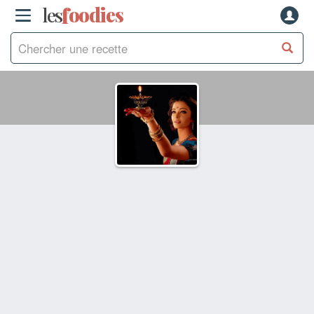
les
f
o
odies