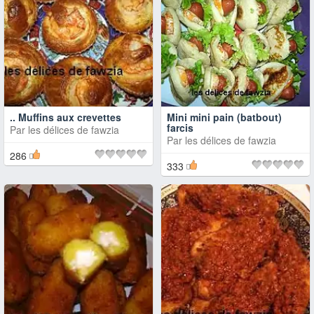
.. Muffins aux crevettes
Mini mini pain (batbout)
farcis
Par
les délices de fawzia
Par
les délices de fawzia
286
333