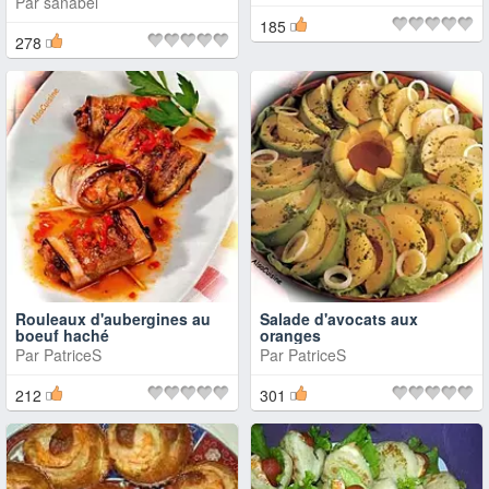
Par
sanabel
185
278
Rouleaux d'aubergines au
Salade d'avocats aux
boeuf haché
oranges
Par
PatriceS
Par
PatriceS
212
301