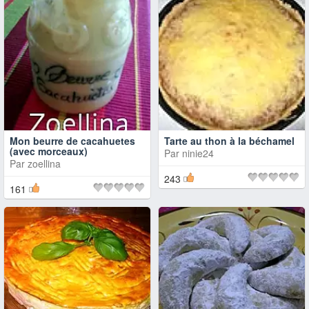
Mon beurre de cacahuetes
Tarte au thon à la béchamel
(avec morceaux)
Par
ninie24
Par
zoellina
243
161