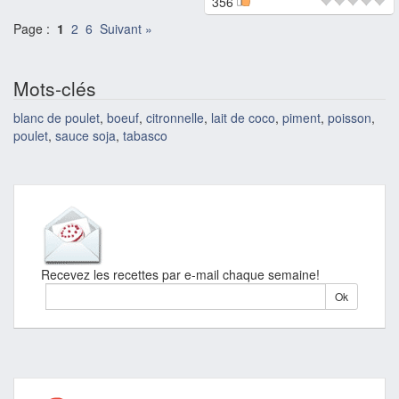
356
Page :
1
2
6
Suivant »
Mots-clés
blanc de poulet
,
boeuf
,
citronnelle
,
lait de coco
,
piment
,
poisson
,
poulet
,
sauce soja
,
tabasco
Recevez les recettes par e-mail chaque semaine!