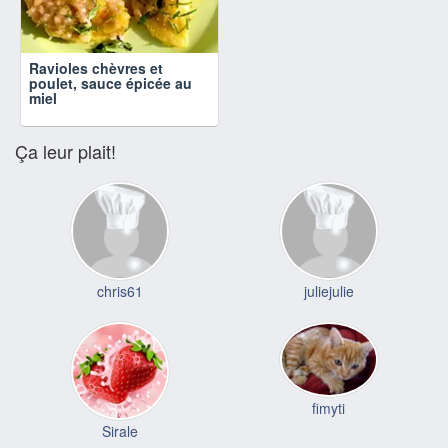
Ravioles chèvres et
poulet, sauce épicée au
miel
Ça leur plait!
chris61
juliejulie
fimyti
Sirale