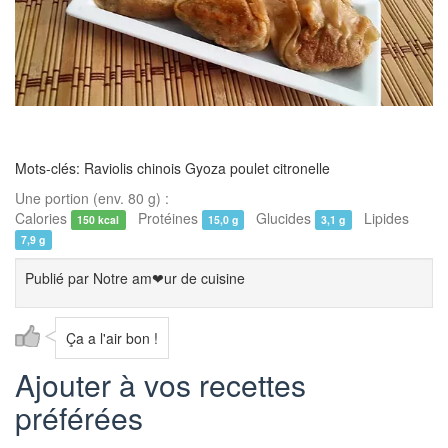
Mots-clés: Raviolis chinois Gyoza poulet citronelle
Une portion (env. 80 g) :
Calories
Protéines
Glucides
Lipides
150 kcal
15,0 g
3,1 g
7,9 g
Publié par
Notre am❤ur de cuisine
Ça a l'air bon !
Ajouter à vos recettes
préférées