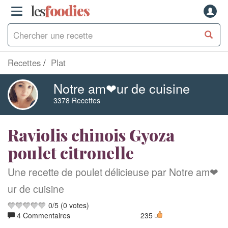
les
f
o
odies
Recettes
Plat
Notre am❤ur de cuisine
3378 Recettes
Raviolis chinois Gyoza
poulet citronelle
Une recette de poulet délicieuse par Notre am❤
ur de cuisine
0
/
5
(
0
votes)
4 Commentaires
235