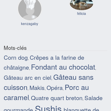
félicia
kenzagaby
Mots-clés
Corn dog
Crêpes a la farine de
,
Fondant au chocolat
châtaigne
,
,
Gâteau sans
Gâteau arc en ciel
,
cuisson
Porc au
Makis
Opéra
,
,
,
caramel
Quatre quart breton
Salade
,
,
Sushis
gourmande
blanquette de
,
,