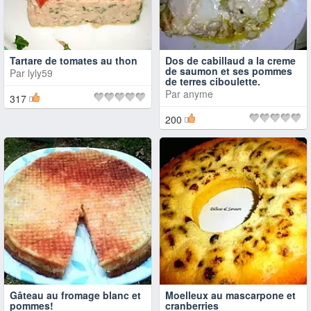
Tartare de tomates au thon
Dos de cabillaud a la creme
de saumon et ses pommes
Par
lyly59
de terres ciboulette.
Par
anyme
317
200
Gâteau au fromage blanc et
Moelleux au mascarpone et
pommes!
cranberries