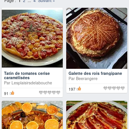
Page :
1
2
...
4
Suivant »
Tatin de tomates cerise
Galette des rois frangipane
caramélisées
Par
Beerangere
Par
Lesplaisirsdelabouche
197
91