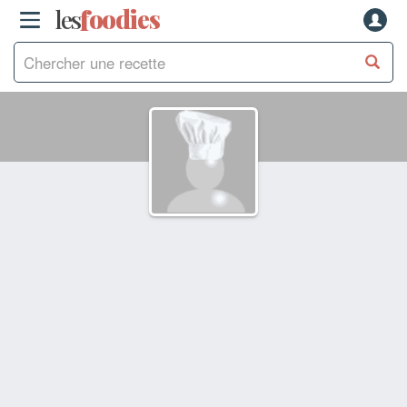
les
f
o
odies