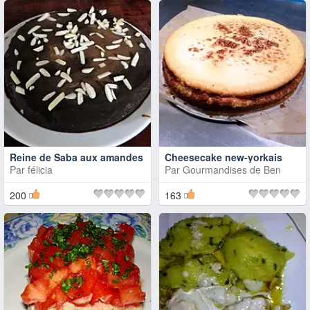
Reine de Saba aux amandes
Cheesecake new-yorkais
Par
félicia
Par
Gourmandises de Ben
200
163