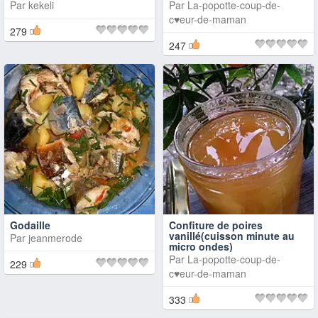
Par
kekeli
Par
La-popotte-coup-de-
c♥eur-de-maman
279
247
Godaille
Confiture de poires
vanillé(cuisson minute au
Par
jeanmerode
micro ondes)
Par
La-popotte-coup-de-
229
c♥eur-de-maman
333