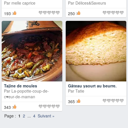
Par
melle caprice
Par
Délices&Saveurs
193
250
Tajine de moules
Gâteau yaourt au beurre.
Par
La-popotte-coup-de-
Par
Tatie
c♥eur-de-maman
365
343
Page :
1
2
...
4
Suivant »