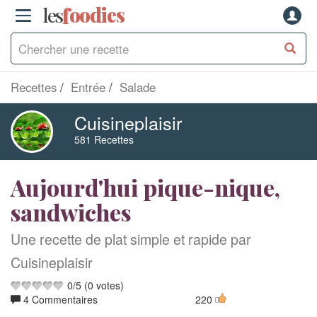
les
f
o
odies
Recettes
Entrée
Salade
Cuisineplaisir
581 Recettes
Aujourd'hui pique-nique,
sandwiches
Une recette de plat simple et rapide par
Cuisineplaisir
0
/
5
(
0
votes)
4 Commentaires
220