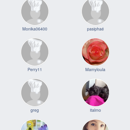
Monika06400
pasiphaé
Perry11
Mamyloula
greg
italmo