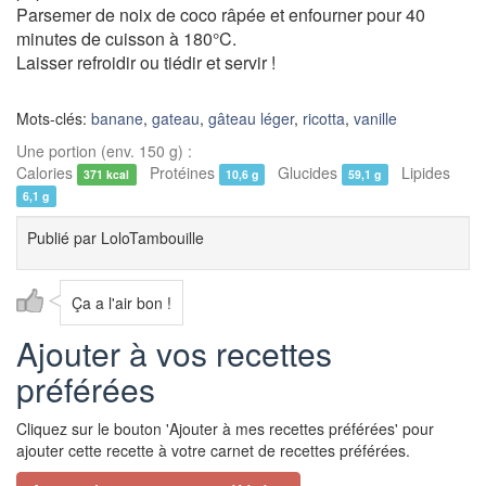
Parsemer de noix de coco râpée et enfourner pour 40
minutes de cuisson à 180°C.
Laisser refroidir ou tiédir et servir !
Mots-clés:
banane
,
gateau
,
gâteau léger
,
ricotta
,
vanille
Une portion (env. 150 g) :
Calories
Protéines
Glucides
Lipides
371 kcal
10,6 g
59,1 g
6,1 g
Publié par
LoloTambouille
Ça a l'air bon !
Ajouter à vos recettes
préférées
Cliquez sur le bouton 'Ajouter à mes recettes préférées' pour
ajouter cette recette à votre carnet de recettes préférées.