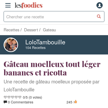
les
f
o
odies
Recettes
Dessert
Gateau
LoloTambouille
104 Recettes
Gâteau moelleux tout léger
bananes et ricotta
Une recette de gâteau moelleux proposée par
LoloTambouille
0
/
5
(
0
votes)
0 Commentaires
245