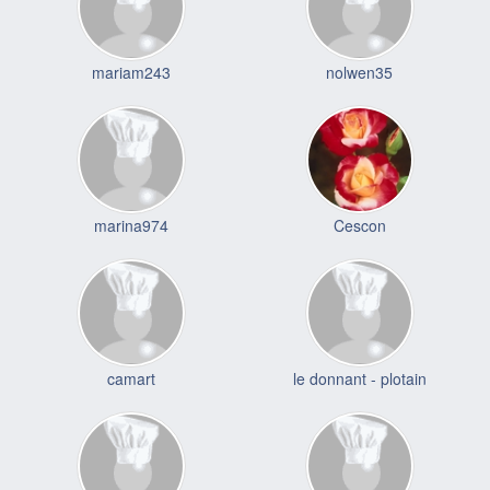
mariam243
nolwen35
marina974
Cescon
camart
le donnant - plotain