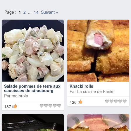
Page :
1
2
...
14
Suivant »
Salade pommes de terre aux
Knacki rolls
saucisses de strasbourg
Par
La cuisine de Fanie
Par
motorola
426
187