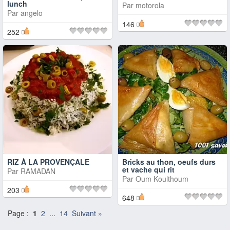
lunch
Par
motorola
Par
angelo
146
252
RIZ À LA PROVENÇALE
Bricks au thon, oeufs durs
et vache qui rit
Par
RAMADAN
Par
Oum Koulthoum
203
648
Page :
1
2
...
14
Suivant »