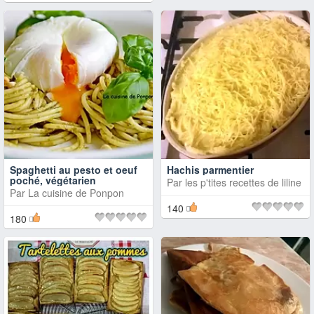
Spaghetti au pesto et oeuf
Hachis parmentier
poché, végétarien
Par
les p'tites recettes de liline
Par
La cuisine de Ponpon
140
180