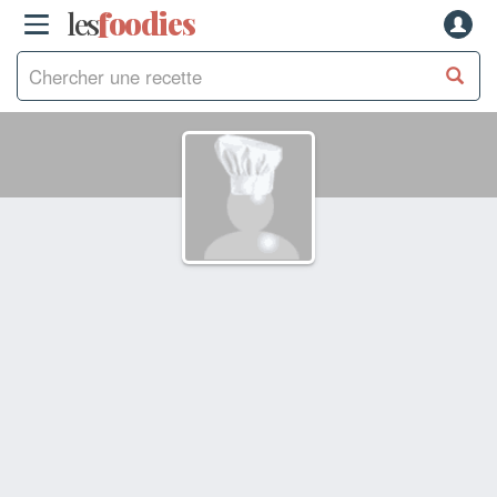
les
f
o
odies