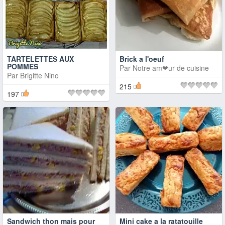
TARTELETTES AUX
Brick a l'oeuf
POMMES
Par
Notre am❤ur de cuisine
Par
Brigitte Nino
215
197
Sandwich thon mais pour
Mini cake a la ratatouille