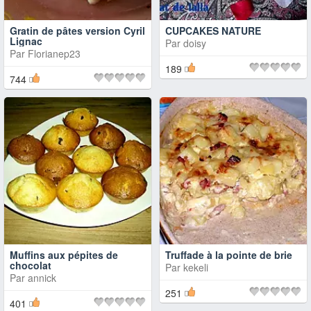
Gratin de pâtes version Cyril
CUPCAKES NATURE
Lignac
Par
doisy
Par
Florianep23
189
744
Muffins aux pépites de
Truffade à la pointe de brie
chocolat
Par
kekeli
Par
annick
251
401