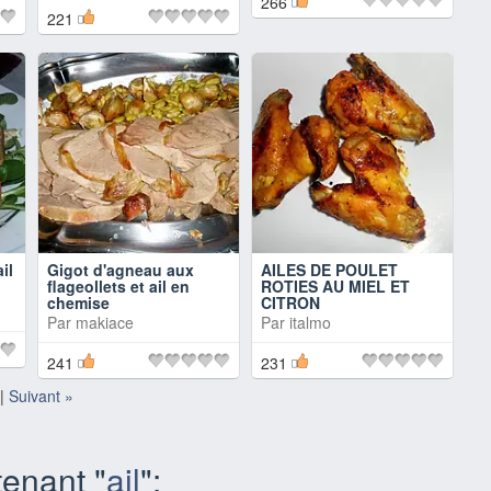
266
221
il
Gigot d'agneau aux
AILES DE POULET
flageollets et ail en
ROTIES AU MIEL ET
chemise
CITRON
Par
makiace
Par
italmo
241
231
|
Suivant »
enant "
ail
":