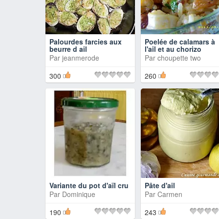
Palourdes farcies aux
Poelée de calamars à
beurre d ail
l'ail et au chorizo
Par
jeanmerode
Par
choupette two
300
260
Variante du pot d'aïl cru
Pâte d'ail
Par
Dominique
Par
Carmen
190
243