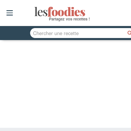
les
f
o
odies
Partagez vos recettes !