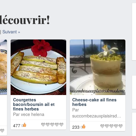
découvrir!
|
Suivant »
Courgettes
Cheese-cake ail fines
bacon/boursin ail et
herbes
fines herbes
Par
Par
vece helena
succombezauxplaisirsdemadame
477
233