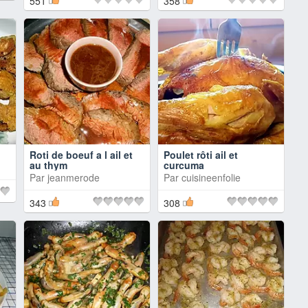
551
358
Roti de boeuf a l ail et
Poulet rôti ail et
au thym
curcuma
Par
jeanmerode
Par
cuisineenfolie
343
308