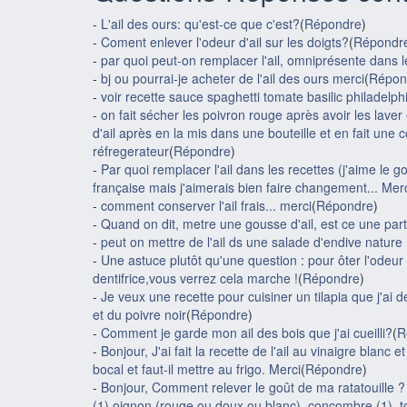
-
L'ail des ours: qu'est-ce que c'est?
(
Répondre
)
-
Coment enlever l'odeur d'ail sur les doigts?
(
Répondr
-
par quoi peut-on remplacer l'ail, omniprésente dans l
-
bj ou pourrai-je acheter de l'ail des ours merci
(
Répon
-
voir recette sauce spaghetti tomate basilic philadelphi
-
on fait sécher les poivron rouge après avoir les lave
d'ail après en la mis dans une bouteille et en fait une c
réfregerateur
(
Répondre
)
-
Par quoi remplacer l'ail dans les recettes (j'aime le g
française mais j'aimerais bien faire changement... Merc
-
comment conserver l'ail frais... merci
(
Répondre
)
-
Quand on dit, metre une gousse d'ail, est ce une par
-
peut on mettre de l'ail ds une salade d'endive natur
-
Une astuce plutôt qu'une question : pour ôter l'odeur 
dentifrice,vous verrez cela marche !
(
Répondre
)
-
Je veux une recette pour cuisiner un tilapia que j'ai 
et du poivre noir
(
Répondre
)
-
Comment je garde mon ail des bois que j'ai cueilli?
(
R
-
Bonjour, J'ai fait la recette de l'ail au vinaigre bla
bocal et faut-il mettre au frigo. Merci
(
Répondre
)
-
Bonjour, Comment relever le goût de ma ratatouille ?
(1),oignon (rouge ou doux ou blanc), concombre (1), t