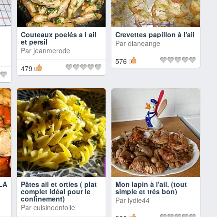
Couteaux poelés a l ail
Crevettes papillon à l'ail
et persil
Par
dianeange
Par
jeanmerode
576
479
LA
Pâtes ail et orties ( plat
Mon lapin à l'ail. (tout
complet idéal pour le
simple et trés bon)
confinement)
Par
lydie44
Par
cuisineenfolie