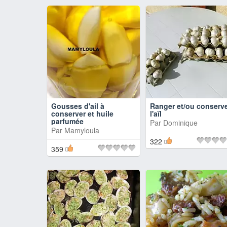
Gousses d'ail à
Ranger et/ou conserv
conserver et huile
l'aïl
parfumée
Par
Dominique
Par
Mamyloula
322
359