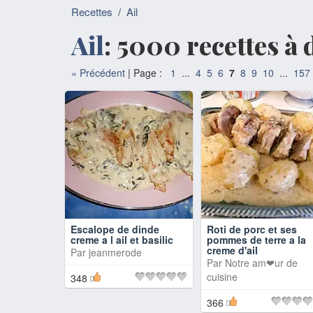
Recettes
/
Ail
Ail
: 5000 recettes à 
«
Précédent
| Page :
1
...
4
5
6
7
8
9
10
...
157
Escalope de dinde
Roti de porc et ses
creme a l ail et basilic
pommes de terre a la
creme d'ail
Par
jeanmerode
Par
Notre am❤ur de
cuisine
348
366