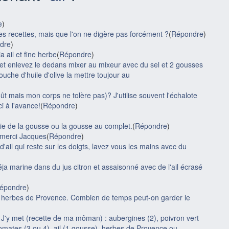
e
)
es recettes, mais que l'on ne digère pas forcément ?
(
Répondre
)
dre
)
a ail et fine herbe
(
Répondre
)
r et enlevez le dedans mixer au mixeur avec du sel et 2 gousses
ouche d'huile d'olive la mettre toujour au
oût mais mon corps ne tolère pas)? J'utilise souvent l'échalote
i à l'avance!
(
Répondre
)
tie de la gousse ou la gousse au complet.
(
Répondre
)
e merci Jacques
(
Répondre
)
d'ail qui reste sur les doigts, lavez vous les mains avec du
déja marine dans du jus citron et assaisonné avec de l'ail écrasé
épondre
)
nc et herbes de Provence. Combien de temps peut-on garder le
 J'y met (recette de ma môman) : aubergines (2), poivron vert
omates (3 ou 4), ail (1 gousse), herbes de Provence ou