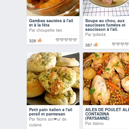
Gambas sautées à l'ail
Soupe au chou, aux
et à la féta
saucisses fumées et
saucisson à l'ail.
Par
choupette two
Par
lydie44
328
387
Petit pain italien a l'ail
AILES DE POULET AL
persil et parmesan
CONTADINA
(PAYSANNE)
Par
Notre am❤ur de
Par
italmo
cuisine