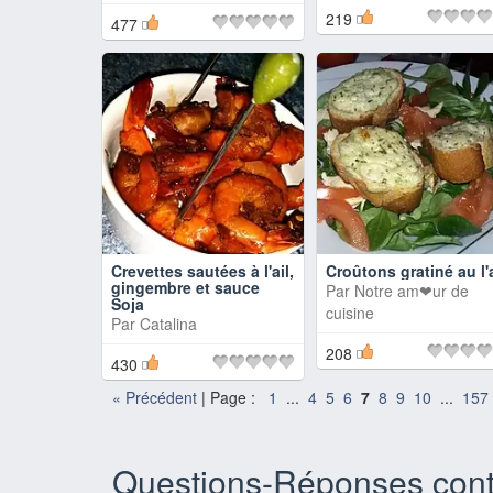
219
477
Crevettes sautées à l'ail,
Croûtons gratiné au l'a
gingembre et sauce
Par
Notre am❤ur de
Soja
cuisine
Par
Catalina
208
430
«
Précédent
| Page :
1
...
4
5
6
7
8
9
10
...
157
Questions-Réponses cont