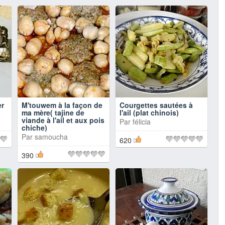
er
M'touwem à la façon de
Courgettes sautées à
ma mère( tajine de
l'ail (plat chinois)
viande à l'ail et aux pois
Par
félicia
chiche)
Par
samoucha
620
390