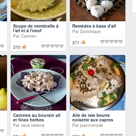
Soupe de vermicelle à
Remèdes à base d'aïl
l'ail et à l'oeuf
Par
Dominique
Par
Carmen
371
370
Carottes au boursin ail
Aile de raie beurre
et fines herbes
noisette aux capres
Par
vece helena
Par
jeanmerode