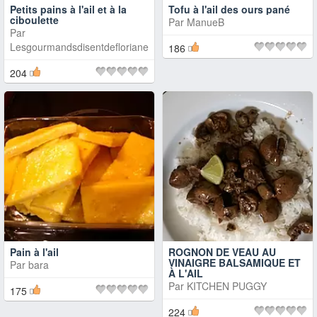
Petits pains à l'ail et à la
Tofu à l'ail des ours pané
ciboulette
Par
ManueB
Par
Lesgourmandsdisentdefloriane
186
204
Pain à l'ail
ROGNON DE VEAU AU
VINAIGRE BALSAMIQUE ET
Par
bara
À L'AIL
Par
KITCHEN PUGGY
175
224