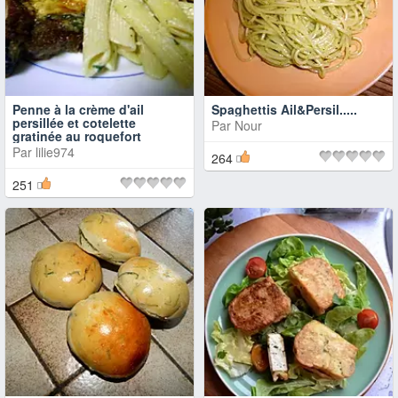
Penne à la crème d'ail
Spaghettis Ail&Persil.....
persillée et cotelette
Par
Nour
gratinée au roquefort
Par
lilie974
264
251