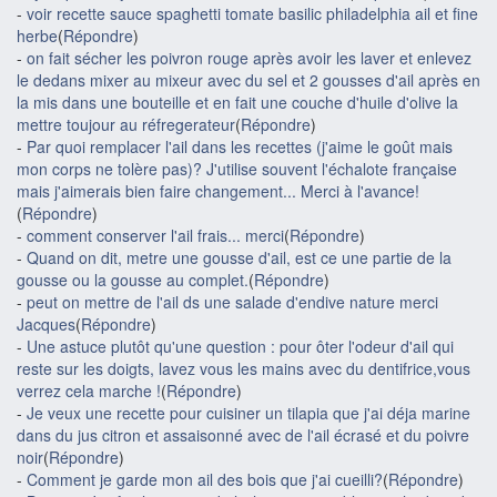
-
voir recette sauce spaghetti tomate basilic philadelphia ail et fine
herbe
(
Répondre
)
-
on fait sécher les poivron rouge après avoir les laver et enlevez
le dedans mixer au mixeur avec du sel et 2 gousses d'ail après en
la mis dans une bouteille et en fait une couche d'huile d'olive la
mettre toujour au réfregerateur
(
Répondre
)
-
Par quoi remplacer l'ail dans les recettes (j'aime le goût mais
mon corps ne tolère pas)? J'utilise souvent l'échalote française
mais j'aimerais bien faire changement... Merci à l'avance!
(
Répondre
)
-
comment conserver l'ail frais... merci
(
Répondre
)
-
Quand on dit, metre une gousse d'ail, est ce une partie de la
gousse ou la gousse au complet.
(
Répondre
)
-
peut on mettre de l'ail ds une salade d'endive nature merci
Jacques
(
Répondre
)
-
Une astuce plutôt qu'une question : pour ôter l'odeur d'ail qui
reste sur les doigts, lavez vous les mains avec du dentifrice,vous
verrez cela marche !
(
Répondre
)
-
Je veux une recette pour cuisiner un tilapia que j'ai déja marine
dans du jus citron et assaisonné avec de l'ail écrasé et du poivre
noir
(
Répondre
)
-
Comment je garde mon ail des bois que j'ai cueilli?
(
Répondre
)