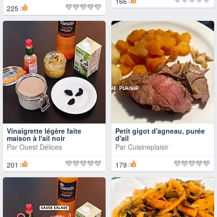
166
225
Vinaigrette légère faite
Petit gigot d'agneau, purée
maison à l'ail noir
d'ail
Par
Ouest Délices
Par
Cuisineplaisir
201
179