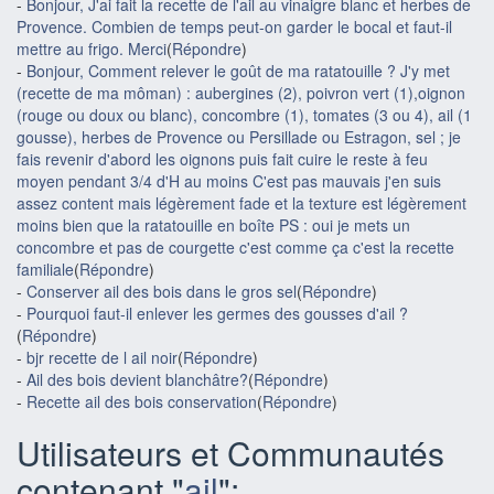
-
Bonjour, J'ai fait la recette de l'ail au vinaigre blanc et herbes de
Provence. Combien de temps peut-on garder le bocal et faut-il
mettre au frigo. Merci
(
Répondre
)
-
Bonjour, Comment relever le goût de ma ratatouille ? J'y met
(recette de ma môman) : aubergines (2), poivron vert (1),oignon
(rouge ou doux ou blanc), concombre (1), tomates (3 ou 4), ail (1
gousse), herbes de Provence ou Persillade ou Estragon, sel ; je
fais revenir d'abord les oignons puis fait cuire le reste à feu
moyen pendant 3/4 d'H au moins C'est pas mauvais j'en suis
assez content mais légèrement fade et la texture est légèrement
moins bien que la ratatouille en boîte PS : oui je mets un
concombre et pas de courgette c'est comme ça c'est la recette
familiale
(
Répondre
)
-
Conserver ail des bois dans le gros sel
(
Répondre
)
-
Pourquoi faut-il enlever les germes des gousses d'ail ?
(
Répondre
)
-
bjr recette de l ail noir
(
Répondre
)
-
Ail des bois devient blanchâtre?
(
Répondre
)
-
Recette ail des bois conservation
(
Répondre
)
Utilisateurs et Communautés
contenant "
ail
":