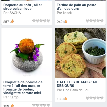
Roquette au tofu , ail et
Tartine de pain au pesto
sirop balsamique
d'ail des ours
Par
SACHA
Par
kekeli
257
242
Croquette de pomme de
GALETTES DE MAIS / AIL
terre à l'ail des ours, et
DES OURS
fromage de brebis,
Par
Une Faim de Lou
vinaigrette carotte miel.
Par
Kargo
136
159