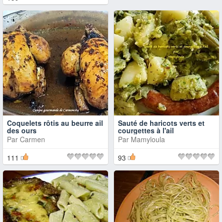
Coquelets rôtis au beurre ail
Sauté de haricots verts et
des ours
courgettes à l'ail
Par
Carmen
Par
Mamyloula
111
93