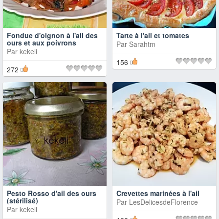
Fondue d'oignon à l'ail des
Tarte à l'ail et tomates
ours et aux poivrons
Par
Sarahtm
Par
kekeli
156
272
Pesto Rosso d'ail des ours
Crevettes marinées à l'ail
(stérilisé)
Par
LesDelicesdeFlorence
Par
kekeli