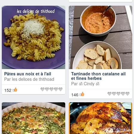
Pâtes aux noix et à l'ail
Tartinade thon catalane ail
et fines herbes
Par
les delices de thithoad
Par
ॐ Cindy ॐ
152
146