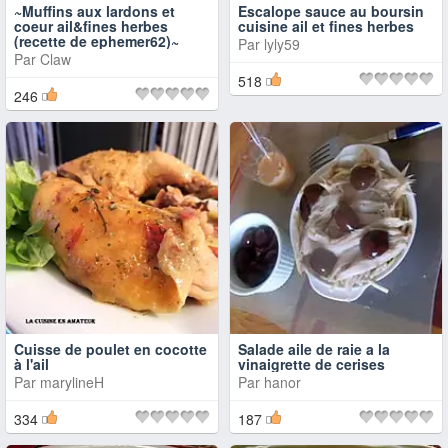
~Muffins aux lardons et
Escalope sauce au boursin
coeur ail&fines herbes
cuisine ail et fines herbes
(recette de ephemer62)~
Par
lyly59
Par
Claw
518
246
Cuisse de poulet en cocotte
Salade aile de raie a la
à l'ail
vinaigrette de cerises
Par
marylineH
Par
hanor
334
187