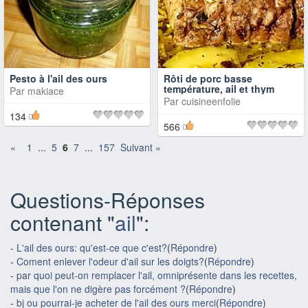
Pesto à l'ail des ours
Rôti de porc basse
température, ail et thym
Par
makiace
Par
cuisineenfolie
134
566
«
1
...
5
6
7
...
157
Suivant »
Questions-Réponses
contenant "
ail
":
-
L'ail des ours: qu'est-ce que c'est?
(
Répondre
)
-
Coment enlever l'odeur d'ail sur les doigts?
(
Répondre
)
-
par quoi peut-on remplacer l'ail, omniprésente dans les recettes,
mais que l'on ne digère pas forcément ?
(
Répondre
)
-
bj ou pourrai-je acheter de l'ail des ours merci
(
Répondre
)