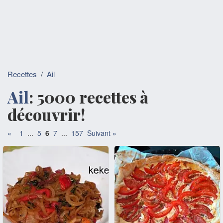
Recettes
/
Ail
Ail
: 5000 recettes à
découvrir!
«
1
...
5
6
7
...
157
Suivant »