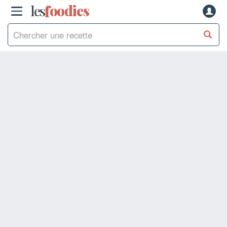
les
f
o
odies