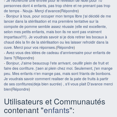
-
Je recherche une entrée pour le réveillon de Noël pour 10
personnes dont 4 enfants, pas trop chère et ne prenant pas trop
de temps - Nouja- Merçi d'avance
(
Répondre
)
-
Bonjour à tous, pour occuper mon temps libre j'ai décidé de me
lancer dans la stérilisation et ma première tentative sur la
compote de pomme semble assez réussie (elle est excellente,
selon mes petits enfants, mais bon ils ne sont pas vraiment
impartiaux!!!!). Je voudrais savoir si je dois retirer les bocaux à
chaud dés la fin de la stérilisation ou les laisser refroidir dans la
cuve. Merci pour vos réponses.
(
Répondre
)
-
Avez-vous des idées de cadeau d'anniversaire pour enfants de
3ans ?
(
Répondre
)
-
Bonjour, J'aime beaucoup l'ete arrivant, ceuillir plein de fruit et
faire des confiture. j'aen ai plein chez moi. Seulement, j'en mange
peu. Mes enfants n'en mange pas, mais sont friants de bonbons.
Je voudrais savoir comment realiser de la pate de fruits à partir
de ses confitures(deja bien sucrée) , s'il vous plait D'avance merci
bien
(
Répondre
)
Utilisateurs et Communautés
contenant "
enfants
":