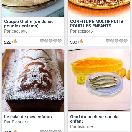
Croque Gratin (un délice
CONFITURE MULTIFRUITS
pour les enfants)
POUR LES ENFANTS .
Par
cec5690
Par
soizic45
222
388
Le cake de mes enfants
Grati du pecheur special
enfant
Par
Eleonora
Par
fistouille