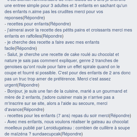
une entree simple pour 3 adultes et 3 enfants en sachant qu'un
des enfants n.aime pas les crudites merci pour vos
reponses
(
Répondre
)
-
recettes pour enfants
(
Répondre
)
-
j'aimerai avoir la recette des pétits pains et croissants merci mes
enfants en raffolles
(
Répondre
)
-
je cherche des recette a faire avec mes enfants
facile
(
Répondre
)
-
Salut, je cherche une recette de cake roulé au chocolat et
nature je sais pas comment expliquer, genre 2 tranches de
genoises qu'ont roule pour faire un effet spirale quand on le
coupe et fourré si possible. C'est pour des enfants de 2 ans donc
pas un truc trop amer de préférence. Merci c'est assez
urgent
(
Répondre
)
-
Bonjour, je suis une fan de la cuisine, marié a un gourmand et
mère de 2 enfants, j'adore cuisiner mais je n'arrive pas a
m'inscrire sur se site, alors a l'aide au secoure, merci
d'avance
(
Répondre
)
-
recettes pour les enfants (7 ans) repas du soir merci
(
Répondre
)
-
Avec mes enfants, nous voulons réaliser le gateau au chocolat
moelleux publié par Leroidugateau : combien de cuillère à soupe
de maïzéna ? sundaecupcak
(
Répondre
)