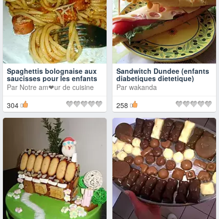
Spaghettis bolognaise aux
Sandwitch Dundee (enfants
saucisses pour les enfants
diabetiques dietetique)
Par
Notre am❤ur de cuisine
Par
wakanda
304
258