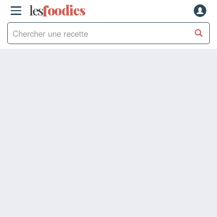
les
f
o
odies