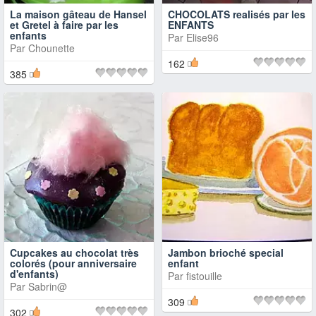
La maison gâteau de Hansel
CHOCOLATS realisés par les
et Gretel à faire par les
ENFANTS
enfants
Par
Elise96
Par
Chounette
162
385
Cupcakes au chocolat très
Jambon brioché special
colorés (pour anniversaire
enfant
d'enfants)
Par
fistouille
Par
Sabrin@
309
302