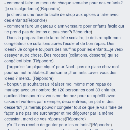
-
comment faire un menu de chaque semaine pour nos enfants?
(je suis algerienne)
(
Répondre
)
-
je cherche une recette facile de sirop aux épices à faire avec
des enfants
(
Répondre
)
-
comment faire un gateau d'anniverssaire pour enfants facile qui
ne prend pas de temps et pas cher?
(
Répondre
)
-
Dans la préparation de la rentrée scolaire, je dois remplir mon
congélateur de collations après l'école et de bon repas. Des
idées? Je congèle toujours des muffins pour les enfants...je veux
essayer autre chose. Des recettes (collations, desserts) qui se
congèlent bien.
(
Répondre
)
-
j'organise 'un pique nique' pour Noel ..pas de place chez moi
pour se mettre àtable..5 personne ,2 enfants...avez vous des
idées ? merci...
(
Répondre
)
-
bonjour, je souhaiterais réaliser moi même mon repas de
mariage avec un nombre de 120 personnes dont 33 enfants.
quelles idées pourriez vous me donnez pour un apéritif avec
cakes et verrines par exemple, deux entrées, un plat et des
desserts? j'aimerais pouvoir congeler tout ce que je vais faire de
façon a ne pas me surcharger et me dégouter par la même
occasion. merci de vos réponses
(
Répondre
)
-
y'a t'il des recette de gouter pour les enfants?
(
Répondre
)