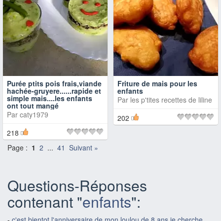
Purée ptits pois frais,viande
Friture de mais pour les
hachée-gruyere......rapide et
enfants
simple mais....les enfants
Par
les p'tites recettes de liline
ont tout mangé
Par
caty1979
202
218
Page :
1
2
...
41
Suivant »
Questions-Réponses
contenant "
enfants
":
-
c'est bientot l'anniversaire de mon loulou de 8 ans je cherche