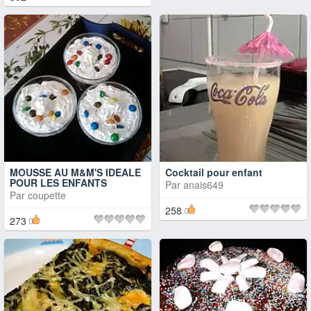
MOUSSE AU M&M'S IDEALE
Cocktail pour enfant
POUR LES ENFANTS
Par
anais649
Par
coupette
258
273