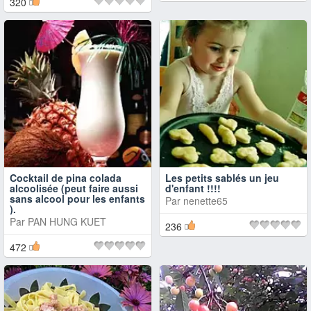
320
Cocktail de pina colada
Les petits sablés un jeu
alcoolisée (peut faire aussi
d'enfant !!!!
sans alcool pour les enfants
Par
nenette65
).
Par
PAN HUNG KUET
236
472