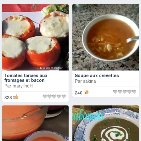
Tomates farcies aux
Soupe aux crevettes
fromages et bacon
Par
sakina
Par
marylineH
240
323