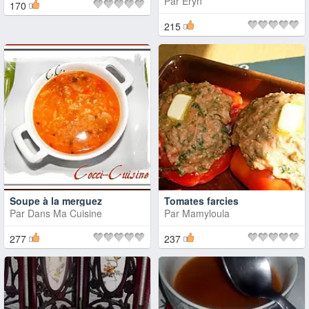
Par
Eryn
170
215
Soupe à la merguez
Tomates farcies
Par
Dans Ma Cuisine
Par
Mamyloula
277
237