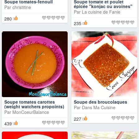
Soupe tomates-fenouil
Soupe tomate et poulet
épicée "konjac ou avoines"
Par
christitine
Par
La cuisine de Fanie
280
235
Soupe tomates carottes
Soupe des broucolaques
(weight watchers propoints)
Par
Dans Ma Cuisine
Par
MonCoeurBalance
227
439