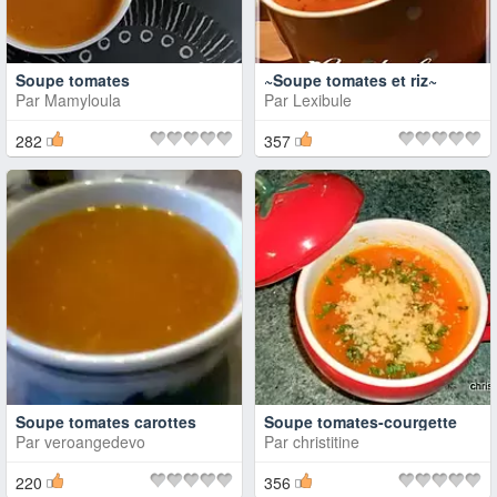
Soupe tomates
~Soupe tomates et riz~
Par
Mamyloula
Par
Lexibule
282
357
Soupe tomates carottes
Soupe tomates-courgette
Par
veroangedevo
Par
christitine
220
356