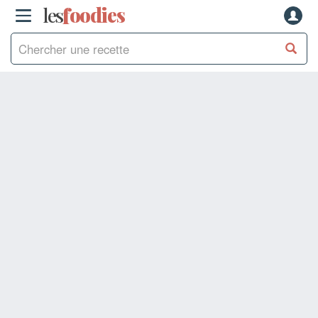
les
f
o
odies