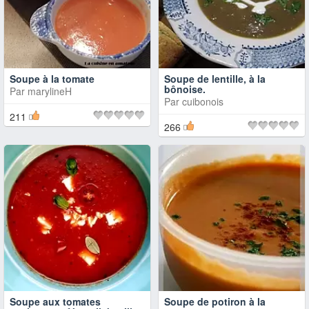
Soupe à la tomate
Soupe de lentille, à la
bônoise.
Par
marylineH
Par
cuibonois
211
266
Soupe aux tomates
Soupe de potiron à la